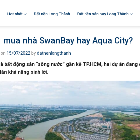
Hot nhất
Đất nền Long Thành
Đất nền sân bay Long Thành
 mua nhà SwanBay hay Aqua City?
 on
15/07/2022
by
datnenlongthanh
à bất động sản “sông nước” gần kề TP.HCM, hai dự án đang đư
lẫn khả năng sinh lời.