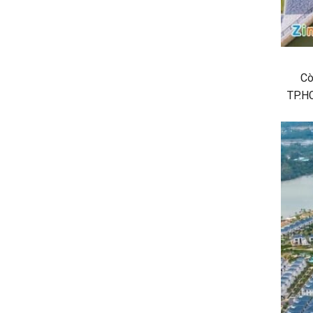
Cò
TP.HC