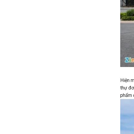
Hiện m
thự đơ
phẩm đ