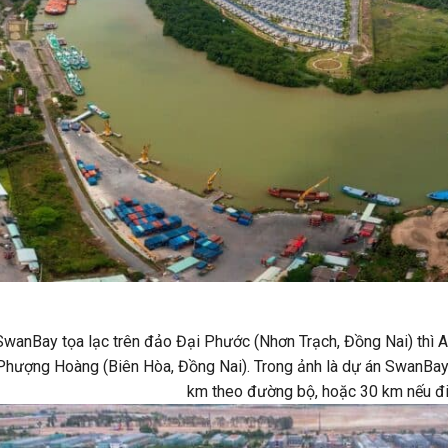
wanBay tọa lạc trên đảo Đại Phước (Nhơn Trạch, Đồng Nai) thì A
Phượng Hoàng (Biên Hòa, Đồng Nai). Trong ảnh là dự án SwanBa
km theo đường bộ, hoặc 30 km nếu đi 