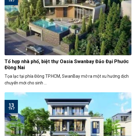
Th7
Tổ hợp nhà phố, biệt thự Oasia Swanbay Đảo Đại Phước
Đồng Nai
Tọa lạc tại phía Đông TP.HCM, SwanBay mở ra một xu hướng dịch
chuyển mới cho sinh ...
13
Th7