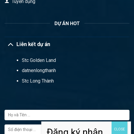
Tuyển dụng
DỰ ÁN HOT
Liên kết dự án
Stc Golden Land
datnenlongthanh
Stc Long Thành
FORM ĐĂNG KÝ TƯ VẤN