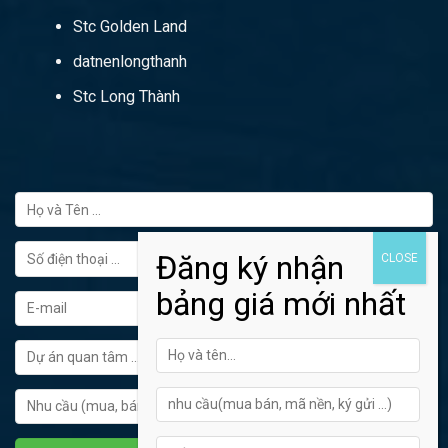
Stc Golden Land
datnenlongthanh
Stc Long Thành
FORM ĐĂNG KÝ TƯ VẤN