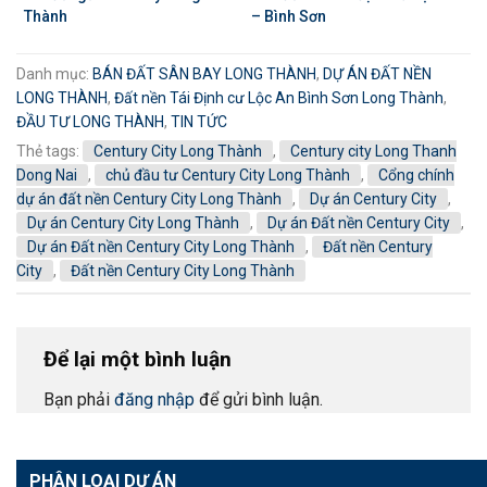
Thành
– Bình Sơn
Danh mục:
BÁN ĐẤT SÂN BAY LONG THÀNH
,
DỰ ÁN ĐẤT NỀN
LONG THÀNH
,
Đất nền Tái Định cư Lộc An Bình Sơn Long Thành
,
ĐẦU TƯ LONG THÀNH
,
TIN TỨC
Thẻ tags:
Century City Long Thành
,
Century city Long Thanh
Dong Nai
,
chủ đầu tư Century City Long Thành
,
Cổng chính
dự án đất nền Century City Long Thành
,
Dự án Century City
,
Dự án Century City Long Thành
,
Dự án Đất nền Century City
,
Dự án Đất nền Century City Long Thành
,
Đất nền Century
City
,
Đất nền Century City Long Thành
Để lại một bình luận
Bạn phải
đăng nhập
để gửi bình luận.
PHÂN LOẠI DỰ ÁN