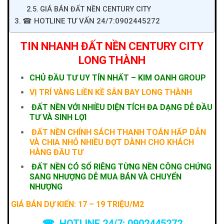
GIÁ BÁN ĐẤT NỀN CENTURY CITY
☎ HOTLINE TƯ VẤN 24/7:0902445272
TIN NHANH ĐẤT NỀN CENTURY CITY
LONG THÀNH
CHỦ ĐẦU TƯ UY TÍN NHẤT – KIM OANH GROUP
VỊ TRÍ VÀNG LIỀN KỀ SÂN BAY LONG THÀNH
ĐẤT NỀN VỚI NHIỀU DIỆN TÍCH ĐA DẠNG DỄ ĐẦU
TƯ VÀ SINH LỢI
ĐẤT NỀN CHÍNH SÁCH THANH TOÁN HẤP DẪN
VÀ CHIA NHỎ NHIỀU ĐỢT DÀNH CHO KHÁCH
HÀNG ĐẦU TƯ
ĐẤT NỀN CÓ SỔ RIÊNG TỪNG NỀN CÔNG CHỨNG
SANG NHƯỢNG DỄ MUA BÁN VÀ CHUYỂN
NHƯỢNG
GIÁ BÁN DỰ KIẾN: 17 – 19 TRIỆU/M2
☎ HOTLINE 24/7:
0902445272