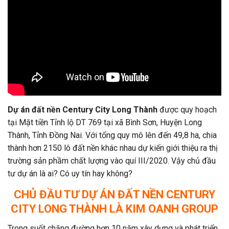
Dự án đất nền Century City Long Thành
được quy hoạch
tại Mặt tiền Tỉnh lộ DT 769 tại xã Bình Sơn, Huyện Long
Thành, Tỉnh Đồng Nai. Với tổng quy mô lên đến 49,8 ha, chia
thành hơn 2150 lô đất nền khác nhau dự kiến giới thiệu ra thị
trường sản phầm chất lượng vào quí III/2020. Vậy chủ đầu
tư dự án là ai? Có uy tín hay không?
CHỦ ĐẦU TƯ DỰ ÁN ĐẤT NỀN CENTURY
CITY LONG THÀNH LÀ KIM OANH GROUP
Trong suốt chặng đường hơn 10 năm xây dựng và phát triển,