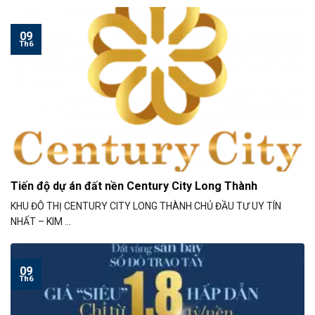
09
Th6
Tiến độ dự án đất nền Century City Long Thành
KHU ĐÔ THỊ CENTURY CITY LONG THÀNH CHỦ ĐẦU TƯ UY TÍN
NHẤT – KIM ...
09
Th6