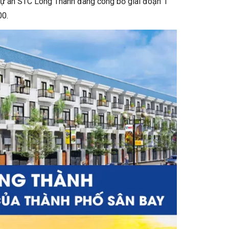
 dự án STC Long Thành đang công bố giai đoạn 1
00.