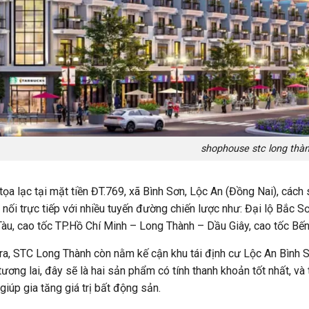
shophouse stc long thà
tọa lạc tại mặt tiền ĐT.769, xã Bình Sơn, Lộc An (Đồng Nai), các
t nối trực tiếp với nhiều tuyến đường chiến lược như: Đại lộ Bắc 
àu, cao tốc TP.Hồ Chí Minh – Long Thành – Dầu Giây, cao tốc Bế
ra, STC Long Thành còn nằm kế cận khu tái định cư Lộc An Bình S
tương lai, đây sẽ là hai sản phẩm có tính thanh khoản tốt nhất, và
 giúp gia tăng giá trị bất động sản.