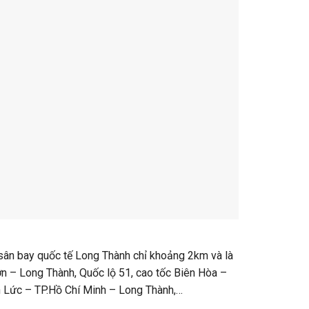
n Lức – TP.Hồ Chí Minh – Long Thành,…
ơn hiện đã bàn giao đất cho cư dân xây dựng.
 tất nhiên thanh khoản tốt chính là một trong những
Golden Land. Đây là một trong những chủ đầu tư
hỉ mới ra mắt thị trường không lâu, thế nhưng
động sản.
 nổi bật
ành, qua đó gây được tiếng vang lớn và khẳng định
ến lược mà còn đảm bảo tính minh bạch rõ ràng về