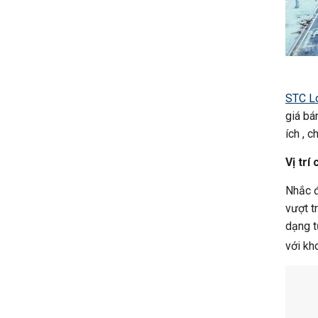
STC L
giá bá
ích , 
Vị trí
Nhắc đ
vượt t
dạng t
với kh