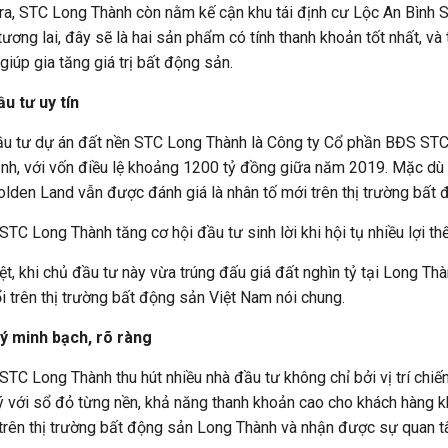
ý với sổ đỏ từng nền, khả năng thanh khoản cao cho khách hàng kh
trên thị trường bất động sản Long Thành và nhận được sự quan tâ
 nhiều tiện ích, dịch vụ cao cấp
u tư dự án STC Long Thành chú trọng xây dựng dự án theo hướng m
c nhất nhằm đáp ứng những nhu cầu trong đời sống của cộng đồ
 mạnh tay và dành nhiều tâm huyết để mang đến cho cư dân một kh
bao gồm một chuỗi các tiện ích nội khu độc đáo, như: Trung tâm t
siêu thị, công viên trung tâm… Các hoạt động kinh doanh tại nhà
iều sản phẩm chất lượng cao nhằm đáp ứng nhu cầu của cư dân tr
n.
ra,
dự án STC Long Thành
còn được thừa hưởng hàng loạt tiện ích
 học, công viên, ngân hàng,… Đặc biệt, cư dân có thể dễ dàng di
àu hay các khu công nghiệp lớn của vùng phụ cận.
 dự án bất động sản mới ra mắt
ững kỳ vọng về khả năng tăng giá và sự chú trọng về phát triển h