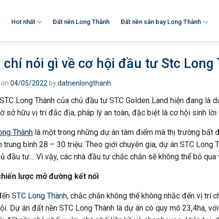
Hot nhất
Đất nền Long Thành
Đất nền sân bay Long Thành
 chí nói gì về cơ hội đầu tư Stc Lon
 on
04/05/2022
by
datnenlongthanh
STC Long Thành của chủ đầu tư STC Golden Land hiện đang là dự
 sở hữu vị trí đắc địa, pháp lý an toàn, đặc biệt là cơ hội sinh lời
ong Thành
là một trong những dự án tâm điểm mà thị trường bất
n trung bình 28 – 30 triệu. Theo giới chuyên gia, dự án STC Long Th
chủ đầu tư… Vì vậy, các nhà đầu tư chắc chắn sẽ không thể bỏ qua v
 chiến lược mở đường kết nối
đến
STC Long Thành
, chắc chắn không thể không nhắc đến vị trí c
rội. Dự án đất nền STC Long Thành là dự án có quy mô 23,4ha, vớ