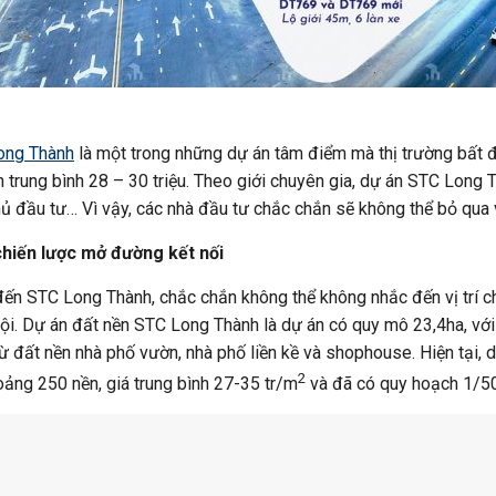
ong Thành
là một trong những dự án tâm điểm mà thị trường bất 
n trung bình 28 – 30 triệu. Theo giới chuyên gia, dự án STC Long Th
chủ đầu tư… Vì vậy, các nhà đầu tư chắc chắn sẽ không thể bỏ qua v
 chiến lược mở đường kết nối
ến STC Long Thành, chắc chắn không thể không nhắc đến vị trí ch
rội. Dự án đất nền STC Long Thành là dự án có quy mô 23,4ha, vớ
ừ đất nền nhà phố vườn, nhà phố liền kề và shophouse. Hiện tại,
2
oảng 250 nền, giá trung bình 27-35 tr/m
và đã có quy hoạch 1/5