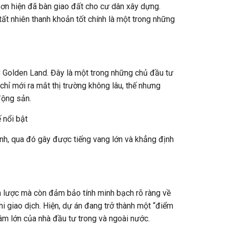
i giao dịch. Hiện, dự án đang trở thành một “điểm
m lớn của nhà đầu tư trong và ngoài nước.
ột khu đô thị hiện đại với những tiện ích cao
ng dân cư. Theo đó, chủ đầu tư STC Golden Land
ông gian sống trọn vẹn, thoải mái nhất.
hương mại, sân tennis, hồ bơi, khu nhà hàng, quán
 phố thương mại của dự án vô cùng đa dạng, cung
ong khu đô thị lẫn cư dân trong khu vực lân cận
 ngoại khu đa dạng và nổi bật của khu vực, như:
 chuyển đến các khu vực ngoại tỉnh như TP HCM,
ạ tầng của chính phủ tại khu vực Long Thành nói