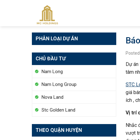
Skip
to
content
PHÂN LOẠI DỰ ÁN
Báo
Posted
CHỦ ĐẦU TƯ
Dự án 
Nam Long
tâm nhờ
STC L
Nam Long Group
giá bá
Nova Land
ích , 
Stc Golden Land
Vị trí
Nhắc 
THEO QUẬN HUYỆN
vượt t