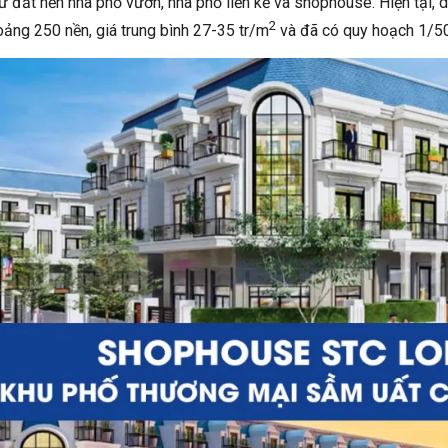
ừ đất nền nhà phố vườn, nhà phố liền kề và shophouse. Hiện tại,
2
oảng 250 nền, giá trung bình 27-35 tr/m
và đã có quy hoạch 1/5