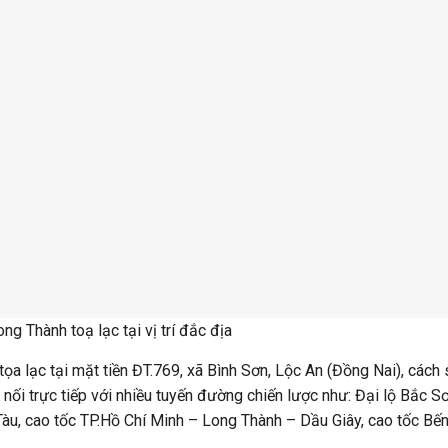
àu, cao tốc TP.Hồ Chí Minh – Long Thành – Dầu Giây, cao tốc Bế
ra, STC Long Thành còn nằm kế cận khu tái định cư Lộc An Bình S
tương lai, đây sẽ là hai sản phẩm có tính thanh khoản tốt nhất, và
 giúp gia tăng giá trị bất động sản.
u tư uy tín
u tư dự án đất nền STC Long Thành là Công ty Cổ phần BĐS STC 
nh, với vốn điều lệ khoảng 1200 tỷ đồng giữa năm 2019. Mặc dù c
lden Land vẫn được đánh giá là nhân tố mới trên thị trường bất 
STC Long Thành tăng cơ hội đầu tư sinh lời khi hội tụ nhiều lợi thế
ệt, khi chủ đầu tư này vừa trúng đấu giá đất nghìn tỷ tại Long Th
ổi trên thị trường bất động sản Việt Nam nói chung.
ý minh bạch, rõ ràng
STC Long Thành thu hút nhiều nhà đầu tư không chỉ bởi vị trí chi