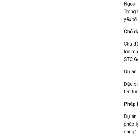
pháp l
sáng” 
Hội tụ
Chủ đầ
cấp bậ
đã chi
Dự án 
café, 
cấp nh
tìm đế
Ngoài 
Trường
Vũng T
Nhiều
Với nh