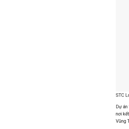
Vũng T
Ngoài 
Trong 
yếu tố
Chủ đầ
Chủ đầ
lớn mạ
STC Go
Dự án 
Đặc bi
tên tu
Pháp l
Dự án 