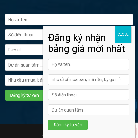
FORM ĐĂNG KÝ TƯ VẤN
Hotline tư vấn: 0902445272
Theme bất động sản
pdgdh