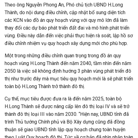
Theo ông Nguyễn Phong An, Phó chủ tịch UBND H.Long
Thành, do nội dung điều chỉnh, cập nhật bổ sung diện tích
các KCN vào đồ án quy hoạch vùng với quy mô lớn đã làm
thay đổi các dự báo phát triển đất đai và mô hình phát triển
vùng. Điều này dẫn đến việc phải thực hiện rà soát, lập hồ sơ
điều chỉnh nhiệm vụ quy hoạch xây dựng mới cho phù hợp.
Một trong những điều chỉnh quan trọng trong đồ án quy
hoạch vùng H.Long Thành đến năm 2040, tầm nhìn đến năm
2050 là việc sẽ không định hướng 3 phân vùng phát triển đô
thị như trước đây mà mục tiêu quy hoạch mới là sẽ phát triển
toàn bộ H.Long Thành trở thành đô thị.
Cụ thể, mục tiêu được đưa ra là đến năm 2025, toàn bộ
H.Long Thành sẽ được nâng cấp lên đô thị loại IV và sẽ trở
thành đô thị loại III vào năm 2030. “Hiện nay, UBND tỉnh đã
trình Thủ tướng Chính phủ và Bộ Xây dựng cũng đã đồng
thuận sẽ giao UBND tỉnh lập quy hoạch chung toàn huyện
theo Luật Quy hoạch đô thị. Tức về cơ bản đã nhìn nhận toàn