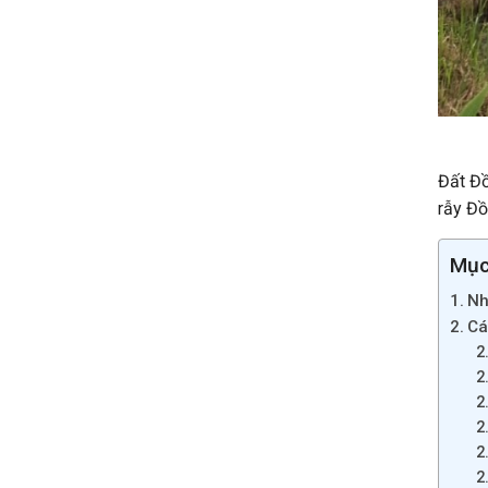
Đất Đồ
rẫy Đồ
Mục 
Nh
Cá