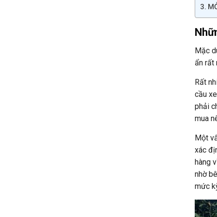
MỞ
Nhữn
Mặc dù
ẩn rất 
Rất nh
cầu xe
phải c
mua nê
Một vấ
xác đị
hàng v
nhờ bê
mức kỳ