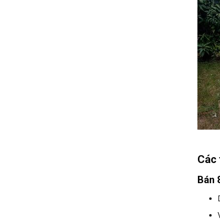
Các 
Bán 