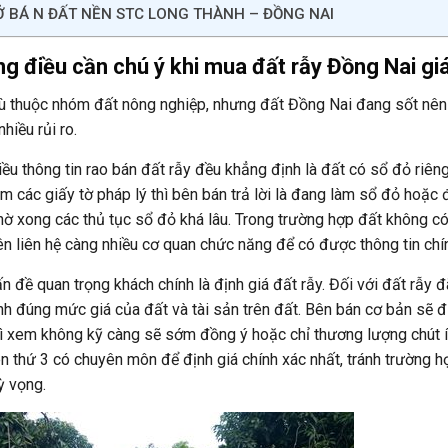
 BÁ N ĐẤT NỀN STC LONG THÀNH – ĐỒNG NAI
g điều cần chú ý khi mua đất rẫy Đồng Nai giá
 thuộc nhóm đất nông nghiệp, nhưng đất Đồng Nai đang sốt nên
nhiều rủi ro.
iều thông tin rao bán đất rẫy đều khẳng định là đất có sổ đỏ riên
m các giấy tờ pháp lý thì bên bán trả lời là đang làm sổ đỏ hoặc
hờ xong các thủ tục sổ đỏ khá lâu. Trong trường hợp đất không có 
n liên hệ càng nhiều cơ quan chức năng để có được thông tin chín
n đề quan trọng khách chính là định giá đất rẫy. Đối với đất rẫy 
nh đúng mức giá của đất và tài sản trên đất. Bên bán cơ bản sẽ
ì xem không kỹ càng sẽ sớm đồng ý hoặc chỉ thương lượng chút ít
n thứ 3 có chuyên môn để định giá chính xác nhất, tránh trường h
 vọng.