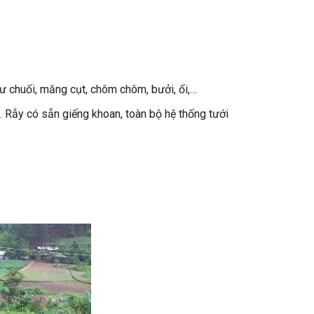
hư chuối, măng cụt, chôm chôm, bưởi, ổi,…
. Rẫy có sẵn giếng khoan, toàn bộ hệ thống tưới