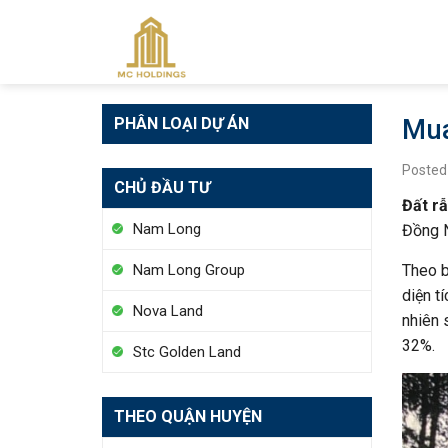
Skip
to
content
PHÂN LOẠI DỰ ÁN
Mua
Posted
CHỦ ĐẦU TƯ
Đất r
Nam Long
Đồng N
Theo b
Nam Long Group
diện t
Nova Land
nhiên 
32%.
Stc Golden Land
THEO QUẬN HUYỆN