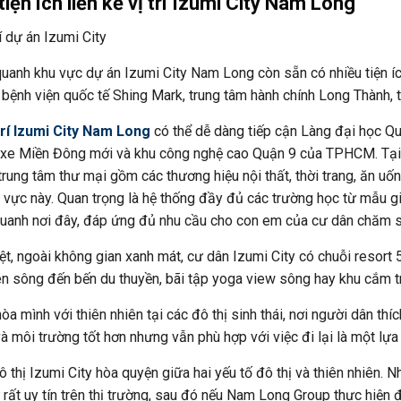
tiện ích liền kề vị trí Izumi City Nam Long
uanh khu vực dự án Izumi City Nam Long còn sẵn có nhiều tiện ích
 bệnh viện quốc tế Shing Mark, trung tâm hành chính Long Thành, 
trí Izumi City Nam Long
có thể dễ dàng tiếp cận Làng đại học Quố
 xe Miền Đông mới và khu công nghệ cao Quận 9 của TPHCM. Tại Iz
trung tâm thư mại gồm các thương hiệu nội thất, thời trang, ăn uống
u vực này. Quan trọng là hệ thống đầy đủ các trường học từ mẫu giá
uanh nơi đây, đáp ứng đủ nhu cầu cho con em của cư dân chăm só
ệt, ngoài không gian xanh mát, cư dân Izumi City có chuỗi resort
n sông đến bến du thuyền, bãi tập yoga view sông hay khu cắm tr
òa mình với thiên nhiên tại các đô thị sinh thái, nơi người dân t
à môi trường tốt hơn nhưng vẫn phù hợp với việc đi lại là một lựa
ô thị Izumi City hòa quyện giữa hai yếu tố đô thị và thiên nhiên.
 rất uy tín trên thị trường, sau đó nếu Nam Long Group thực hiện