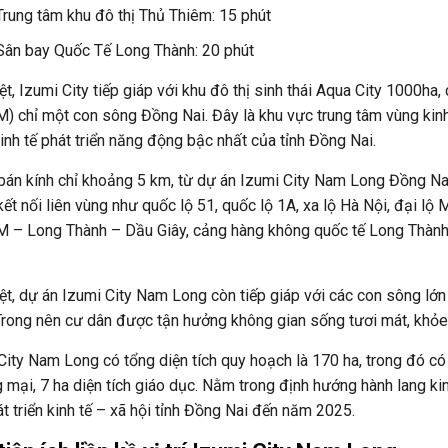
Trung tâm khu đô thị Thủ Thiêm: 15 phút
Sân bay Quốc Tế Long Thành: 20 phút
ệt, Izumi City tiếp giáp với khu đô thị sinh thái Aqua City 1000h
) chỉ một con sông Đồng Nai. Đây là khu vực trung tâm vùng kin
kinh tế phát triển năng động bậc nhất của tỉnh Đồng Nai.
bán kính chỉ khoảng 5 km, từ dự án Izumi City Nam Long Đồng Nai
ết nối liên vùng như quốc lộ 51, quốc lộ 1A, xa lộ Hà Nội, đại l
– Long Thành – Dầu Giây, cảng hàng không quốc tế Long Thành 
ệt, dự án Izumi City Nam Long còn tiếp giáp với các con sông l
rong nên cư dân được tận hưởng không gian sống tươi mát, khỏ
City Nam Long có tổng diện tích quy hoạch là 170 ha, trong đó có
 mại, 7 ha diện tích giáo dục. Nằm trong định hướng hành lang k
át triển kinh tế – xã hội tỉnh Đồng Nai đến năm 2025.