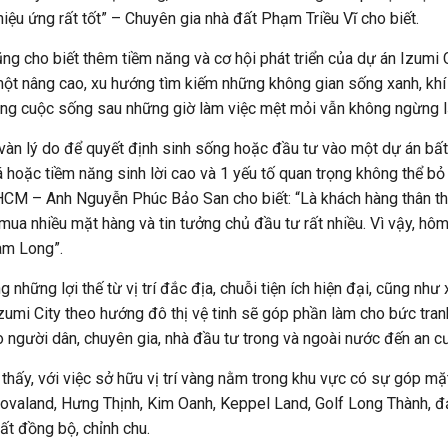
hiệu ứng rất tốt” – Chuyên gia nhà đất Phạm Triều Vĩ cho biết.
ng cho biết thêm tiềm năng và cơ hội phát triển của dự án Izumi C
ột nâng cao, xu hướng tìm kiếm những không gian sống xanh, khí 
ng cuộc sống sau những giờ làm việc mệt mỏi vẫn không ngừng l
vàn lý do để quyết định sinh sống hoặc đầu tư vào một dự án bất đ
á hoặc tiềm năng sinh lời cao và 1 yếu tố quan trọng không thể bỏ
HCM – Anh Nguyễn Phúc Bảo San cho biết: “Là khách hàng thân thi
 mua nhiều mặt hàng và tin tưởng chủ đầu tư rất nhiều. Vì vậy, hô
am Long”.
g những lợi thế từ vị trí đắc địa, chuỗi tiện ích hiện đại, cũng như
zumi City theo hướng đô thị vệ tinh sẽ góp phần làm cho bức tra
o người dân, chuyên gia, nhà đầu tư trong và ngoài nước đến an c
 thấy, với việc sở hữu vị trí vàng nằm trong khu vực có sự góp mặt
valand, Hưng Thịnh, Kim Oanh, Keppel Land, Golf Long Thành, 
rất đồng bộ, chỉnh chu.