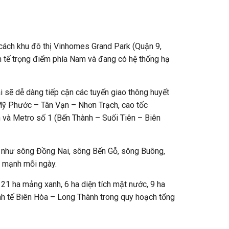
a, cách khu đô thị Vinhomes Grand Park (Quận 9,
h tế trọng điểm phía Nam và đang có hệ thống hạ
 sẽ dễ dàng tiếp cận các tuyến giao thông huyết
ộ Mỹ Phước – Tân Vạn – Nhơn Trạch, cao tốc
và Metro số 1 (Bến Thành – Suối Tiên – Biên
ớn như sông Đồng Nai, sông Bến Gỗ, sông Buông,
e mạnh mỗi ngày.
 21 ha mảng xanh, 6 ha diện tích mặt nước, 9 ha
inh tế Biên Hòa – Long Thành trong quy hoạch tổng