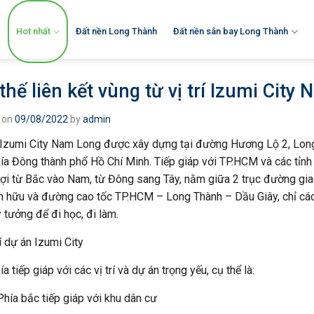
Hot nhất
Đất nền Long Thành
Đất nền sân bay Long Thành
 thế liên kết vùng từ vị trí Izumi Cit
 on
09/08/2022
by
admin
Izumi City Nam Long được xây dựng tại đường Hương Lộ 2, Long
ía Đông thành phố Hồ Chí Minh. Tiếp giáp với TP.HCM và các tỉnh 
lợi từ Bắc vào Nam, từ Đông sang Tây, nằm giữa 2 trục đường gia
n hữu và đường cao tốc TP.HCM – Long Thành – Dầu Giây, chỉ cá
ý tưởng để đi học, đi làm.
a tiếp giáp với các vị trí và dự án trọng yếu, cụ thể là:
Phía bắc tiếp giáp với khu dân cư