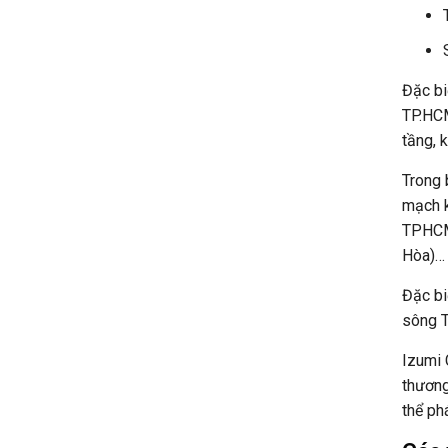
Đặc bi
TP.HCM
tầng, 
Trong 
mạch k
TPHCM 
Hòa)…
Đặc bi
sông T
Izumi 
thương
thể ph