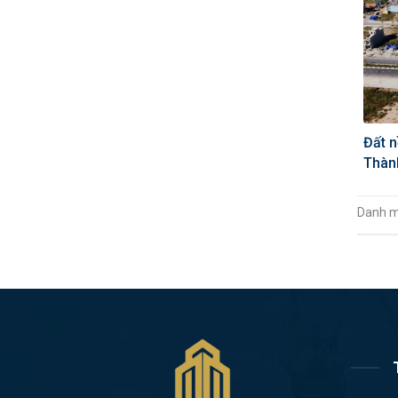
Đất n
Thàn
Danh 