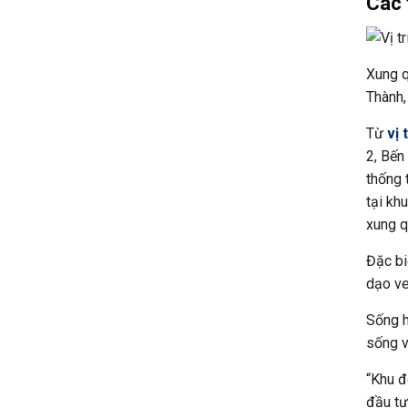
Các 
Xung q
Thành,
Từ
vị 
2, Bến
thống 
tại kh
xung q
Đặc bi
dạo ve
Sống h
sống v
“Khu đ
đầu tư