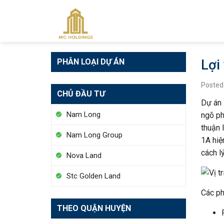
Skip
to
content
PHÂN LOẠI DỰ ÁN
Lợi
Posted
CHỦ ĐẦU TƯ
Dự án 
Nam Long
ngõ ph
thuận 
Nam Long Group
1A hiệ
cách l
Nova Land
Stc Golden Land
Các phí
THEO QUẬN HUYỆN