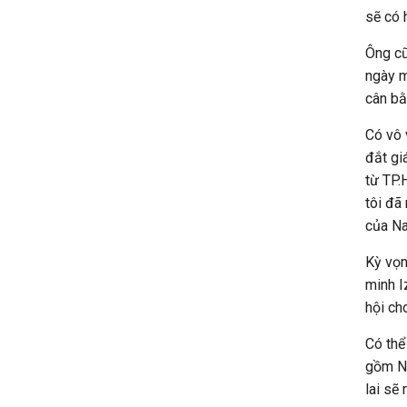
sẽ có 
Ông cũ
ngày m
cân bằ
Có vô 
đắt gi
từ TP.
tôi đã
của N
Kỳ vọn
minh I
hội ch
Có thể
gồm No
lai sẽ 