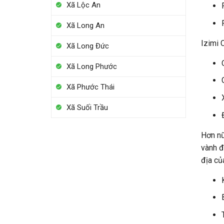
Xã Lộc An
Xã Long An
Izimi 
Xã Long Đức
Xã Long Phước
Xã Phước Thái
Xã Suối Trầu
Hơn nữ
vành đ
địa củ