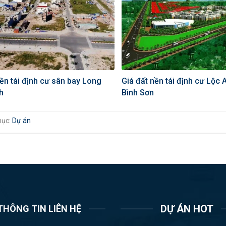
ền tái định cư sân bay Long
Giá đất nền tái định cư Lộc 
h
Bình Sơn
mục:
Dự án
DỰ ÁN HOT
THÔNG TIN LIÊN HỆ