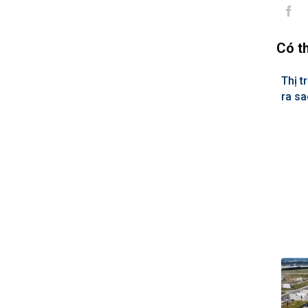
Có t
Thị t
ra s