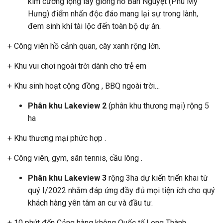
kim cương lộng lẫy giống hồ Bán Nguyệt (Phú Mỹ
Hưng) điểm nhấn độc đáo mang lại sự trong lành,
đem sinh khí tài lộc đến toàn bộ dự án.
+ Công viên hồ cảnh quan, cây xanh rộng lớn.
+ Khu vui chơi ngoài trời dành cho trẻ em
+ Khu sinh hoạt cộng đồng , BBQ ngoài trời…
Phân khu Lakeview 2
(phân khu thương mại) rộng 5
ha
+ Khu thương mại phức hợp .
+ Công viên, gym, sân tennis, cầu lông .
Phân khu Lakeview 3
rộng 3ha dự kiến triển khai từ
quý I/2022 nhằm đáp ứng đầy đủ mọi tiện ích cho quý
khách hàng yên tâm an cư và đầu tư.
+ 10 phút đến Cảng hàng không Quốc tế Long Thành