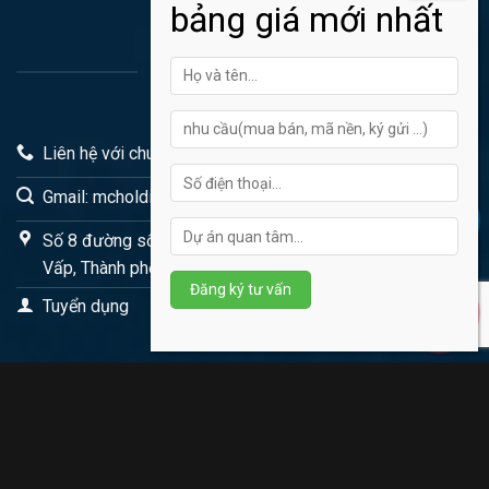
THÔNG TIN LIÊN HỆ
Liên hệ với chung tôi qua Hotline: 0902445272
Gmail: mcholding@gmail.com
Số 8 đường số 6, KDC CityLand Park Hills, Phường Gò
Vấp, Thành phố Hồ Chí Minh
Tuyển dụng
DỰ ÁN HOT
Liên kết dự án