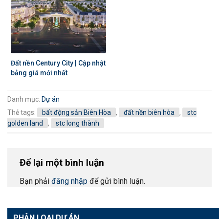
Đất nền Century City | Cập nhật
bảng giá mới nhất
Danh mục:
Dự án
Thẻ tags:
bất động sản Biên Hòa
,
đất nền biên hòa
,
stc
golden land
,
stc long thành
Để lại một bình luận
Bạn phải
đăng nhập
để gửi bình luận.
PHÂN LOẠI DỰ ÁN