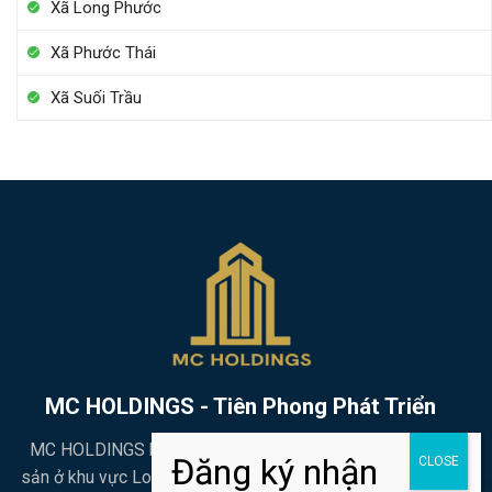
Xã Long Phước
Xã Phước Thái
Xã Suối Trầu
MC HOLDINGS - Tiên Phong Phát Triển
MC HOLDINGS là đơn vị đi đầu trong phát triển bất động
FORM ĐĂNG KÝ TƯ VẤN
sản ở khu vực Long Thành nói riêng và Đồng Nai nói chung.