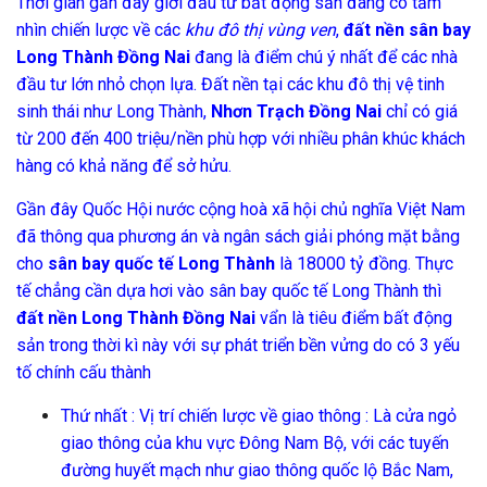
Thời gian gần đây giới đầu tư bất động sản đang có tầm
nhìn chiến lược về các
khu đô thị vùng ven
,
đất nền sân bay
Long Thành Đồng Nai
đang là điểm chú ý nhất để các nhà
đầu tư lớn nhỏ chọn lựa. Đất nền tại các khu đô thị vệ tinh
sinh thái như Long Thành,
Nhơn Trạch Đồng Nai
chỉ có giá
từ 200 đến 400 triệu/nền phù hợp với nhiều phân khúc khách
hàng có khả năng để sở hửu.
Gần đây Quốc Hội nước cộng hoà xã hội chủ nghĩa Việt Nam
đã thông qua phương án và ngân sách giải phóng mặt bằng
cho
sân bay quốc tế Long Thành
là 18000 tỷ đồng. Thực
tế chẳng cần dựa hơi vào sân bay quốc tế Long Thành thì
đất nền Long Thành Đồng Nai
vẩn là tiêu điểm bất động
sản trong thời kì này với sự phát triển bền vửng do có 3 yếu
tố chính cấu thành
Thứ nhất : Vị trí chiến lược về giao thông : Là cửa ngỏ
giao thông của khu vực Đông Nam Bộ, với các tuyến
đường huyết mạch như giao thông quốc lộ Bắc Nam,