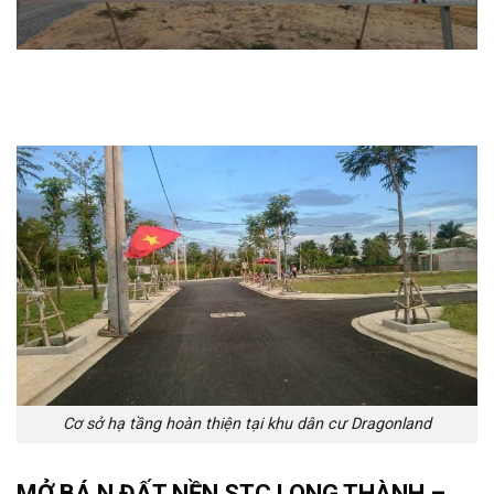
Cơ sở hạ tầng hoàn thiện tại khu dân cư Dragonland
MỞ BÁ N ĐẤT NỀN STC LONG THÀNH –