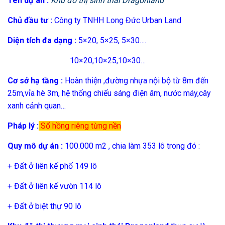
Tên dự án :
Khu đô thị sinh thái Dragonland
Chủ đầu tư :
Công ty TNHH Long Đức Urban Land
Diện tích đa dạng :
5×20, 5×25, 5×30….
10×20,10×25,10×30…
Cơ sở hạ tầng :
Hoàn thiện ,đường nhựa nội bộ từ 8m đến
25m,vỉa hè 3m, hệ thống chiếu sáng điện âm, nước máy,cây
xanh cảnh quan…
Pháp lý :
Sổ hồng riêng từng nền
Quy mô dự án :
100.000 m2 , chia làm 353 lô trong đó :
+ Đất ở liên kế phố 149 lô
+ Đất ở liên kế vườn 114 lô
+ Đất ở biệt thự 90 lô