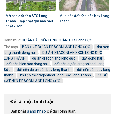
Mở bán đất nền STC Long
Mua bán đất nền sân bay Long
Thành | Cập nhật giá bán mới
Thành
nhất 2022
Danh mục:
DỰ ÁN ĐẤT NỀN LONG THÀNH
,
Xã Long Đức
Thẻ tags:
BÁN ĐẤT DỰ ÁN DRAGONLAND LONG ĐỨC
,
dat nen
long thanh dong nai
,
DỰ ÁN DRAGONLAND KCN LONG ĐỨC
LONG THÀNH
,
dự án dragonland long đức
,
đất đồng nai
,
đất nền biên hoà đồng nai
,
đất nền dự án dragonland Long
Đức
,
đất nền dự án sân bay long thành
,
đất nền sân bay long
thành
,
khu đô thị dragonland Long Đức Long Thành
,
KÝ GỬI
ĐẤT NỀN DRAGONLAND LONG ĐỨC
Để lại một bình luận
Bạn phải
đăng nhập
để gửi bình luận.