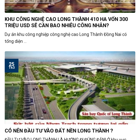
KHU CÔNG NGHỆ CAO LONG THÀNH 410 HA VỐN 300
TRIỆU USD SẼ CẦN BAO NHIÊU CÔNG NHÂN?
Dự án khu công nghiệp công nghệ cao Long Thành Đồng Nai có
tổng diện ...
25
Th3
CÓ NÊN ĐẦU TƯ VÀO ĐẤT NỀN LONG THÀNH ?
ĐẦU TƯ VÀO LONG THÀNH LÀ HƯỚNG ĐI ĐÚNG ĐẮN! Ở khu vực