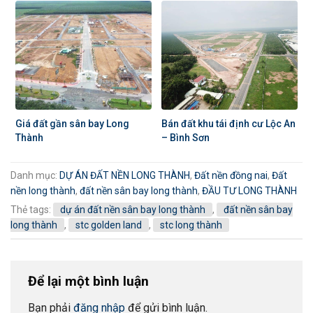
Giá đất gần sân bay Long
Bán đất khu tái định cư Lộc An
Thành
– Bình Sơn
Danh mục:
DỰ ÁN ĐẤT NỀN LONG THÀNH
,
Đất nền đồng nai
,
Đất
nền long thành
,
đất nền sân bay long thành
,
ĐẦU TƯ LONG THÀNH
Thẻ tags:
dự án đất nền sân bay long thành
,
đất nền sân bay
long thành
,
stc golden land
,
stc long thành
Để lại một bình luận
Bạn phải
đăng nhập
để gửi bình luận.