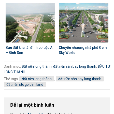
Bán đất khu tái định cư Lộc An
Chuyển nhượng nhà phố Gem
– Bình Sơn
Sky World
Danh mục:
Đất nền long thành
,
đất nền sân bay long thành
,
ĐẦU TƯ
LONG THÀNH
Thẻ tags:
đất nền long thành
,
đất nền sân bay long thành
,
đất nền stc golden land
Để lại một bình luận