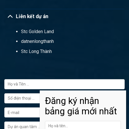
Liên kết dự án
Stc Golden Land
datnenlongthanh
Stc Long Thành
FORM ĐĂNG KÝ TƯ VẤN