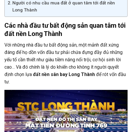
Người có nhu cầu mua đất ở quan tâm tới đất nền
Long Thành
Các nhà đầu tư bất động sản quan tâm tới
đất nền Long Thành
Với những nhà đầu tư bất động sản, một mảnh đất xứng
đáng để họ dồn vốn đầu tư phải chứa đựng đầy đủ những
yếu tố cần thiết như giàu tiềm năng nổi trội, cơ hội sinh lời
cao… Và đó chính là lý do khiến cho không ít người quyết
định chọn lựa
đất nền sân bay Long Thành
để rót vốn đầu
tư.