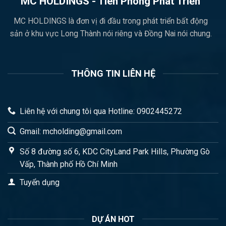
MC HOLDINGS - Tiên Phong Phát Triển
MC HOLDINGS là đơn vị đi đầu trong phát triển bất động
sản ở khu vực Long Thành nói riêng và Đồng Nai nói chung.
THÔNG TIN LIÊN HỆ
Liên hệ với chung tôi qua Hotline: 0902445272
Gmail: mcholding@gmail.com
Số 8 đường số 6, KDC CityLand Park Hills, Phường Gò
Vấp, Thành phố Hồ Chí Minh
Tuyển dụng
DỰ ÁN HOT