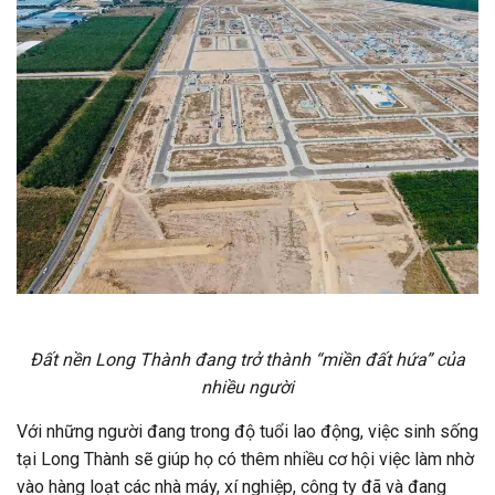
Đất nền Long Thành đang trở thành “miền đất hứa” của
nhiều người
Với những người đang trong độ tuổi lao động, việc sinh sống
tại Long Thành sẽ giúp họ có thêm nhiều cơ hội việc làm nhờ
vào hàng loạt các nhà máy, xí nghiệp, công ty đã và đang