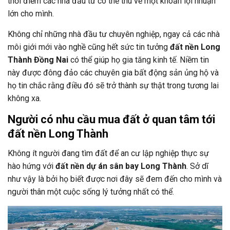
thời điểm các nhà đầu tư có thể thu về một khoản lợi nhuận
lớn cho mình.
Không chỉ những nhà đầu tư chuyên nghiệp, ngay cả các nhà
môi giới mới vào nghề cũng hết sức tin tưởng
đất nền Long
Thành Đồng Nai
có thể giúp họ gia tăng kinh tế. Niềm tin
này được đông đảo các chuyên gia bất động sản ủng hộ và
họ tin chắc rằng điều đó sẽ trở thành sự thật trong tương lai
không xa.
Người có nhu cầu mua đất ở quan tâm tới
đất nền Long Thành
Không ít người đang tìm đất để an cư lập nghiệp thực sự
hào hứng với
đất nền dự án sân bay Long Thành
. Sở dĩ
như vậy là bởi họ biết được nơi đây sẽ đem đến cho mình và
người thân một cuộc sống lý tưởng nhất có thể.