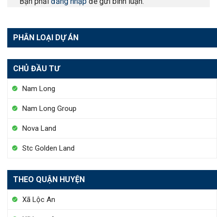
Bạn phải
đăng nhập
để gửi bình luận.
PHÂN LOẠI DỰ ÁN
CHỦ ĐẦU TƯ
Nam Long
Nam Long Group
Nova Land
Stc Golden Land
THEO QUẬN HUYỆN
Xã Lộc An