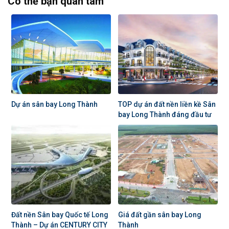
Có thể bạn quan tâm
Dự án sân bay Long Thành
TOP dự án đất nền liền kề Sân
bay Long Thành đáng đầu tư
Đất nền Sân bay Quốc tế Long
Giá đất gần sân bay Long
Thành – Dự án CENTURY CITY
Thành