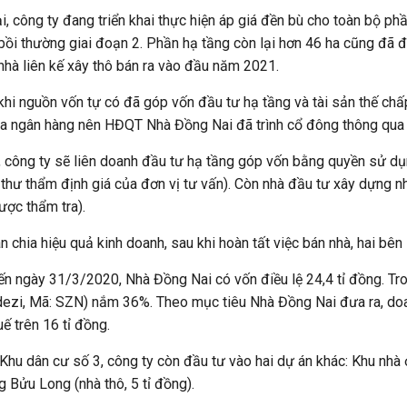
ại, công ty đang triển khai thực hiện áp giá đền bù cho toàn bộ phầ
bồi thường giai đoạn 2. Phần hạ tầng còn lại hơn 46 ha cũng đã 
hà liên kế xây thô bán ra vào đầu năm 2021.
khi nguồn vốn tự có đã góp vốn đầu tư hạ tầng và tài sản thế c
a ngân hàng nên HĐQT Nhà Đồng Nai đã trình cổ đông thông qua h
, công ty sẽ liên doanh đầu tư hạ tầng góp vốn bằng quyền sử d
thư thẩm định giá của đơn vị tư vấn). Còn nhà đầu tư xây dựng n
ược thẩm tra).
n chia hiệu quả kinh doanh, sau khi hoàn tất việc bán nhà, hai bên 
ến ngày 31/3/2020, Nhà Đồng Nai có vốn điều lệ 24,4 tỉ đồng. T
ezi, Mã: SZN) nắm 36%. Theo mục tiêu Nhà Đồng Nai đưa ra, doa
uế trên 16 tỉ đồng.
Khu dân cư số 3, công ty còn đầu tư vào hai dự án khác: Khu nhà
 Bửu Long (nhà thô, 5 tỉ đồng).