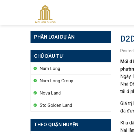
Skip
to
content
PHÂN LOẠI DỰ ÁN
D2D
Posted
CHỦ ĐẦU TƯ
Mới đâ
Nam Long
phườn
Ngày 1
Nam Long Group
Nhà Đồ
tái đị
Nova Land
Giá tr
Stc Golden Land
đã đượ
Khu dâ
THEO QUẬN HUYỆN
Nai là