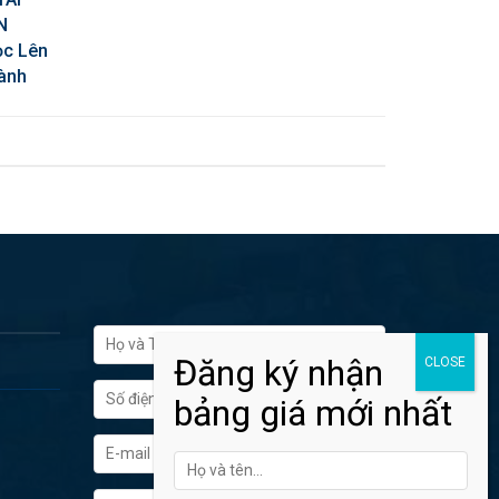
N
ọc Lên
ành
FORM ĐĂNG KÝ TƯ VẤN