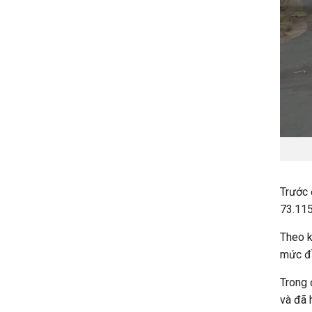
Trước 
73.115
Theo k
mức đầ
Trong 
và đã 