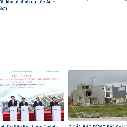
ất khu tái định cư Lộc An –
 Sơn
DỰ ÁN BẤT ĐỘNG SẢNKHU 
Định Cư Sân Bay Long Thành: