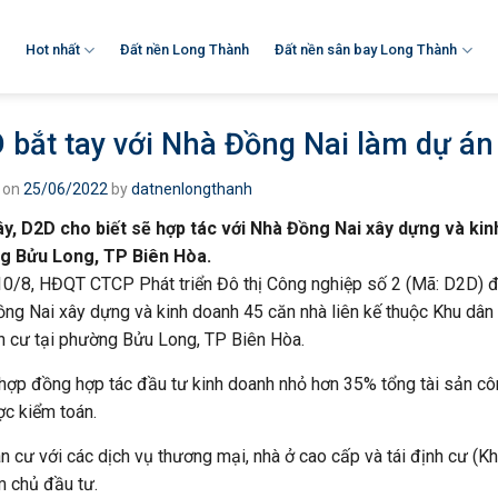
Hot nhất
Đất nền Long Thành
Đất nền sân bay Long Thành
 bắt tay với Nhà Đồng Nai làm dự án 
 on
25/06/2022
by
datnenlongthanh
y, D2D cho biết sẽ hợp tác với Nhà Đồng Nai xây dựng và kinh
g Bửu Long, TP Biên Hòa.
0/8, HĐQT CTCP Phát triển Đô thị Công nghiệp số 2 (Mã: D2D) đ
ng Nai xây dựng và kinh doanh 45 căn nhà liên kế thuộc Khu dân 
nh cư tại phường Bửu Long, TP Biên Hòa.
ị hợp đồng hợp tác đầu tư kinh doanh nhỏ hơn 35% tổng tài sản cô
c kiểm toán.
n cư với các dịch vụ thương mại, nhà ở cao cấp và tái định cư (
m chủ đầu tư.