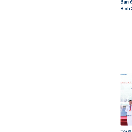
Bán đ
Bình
Tái 