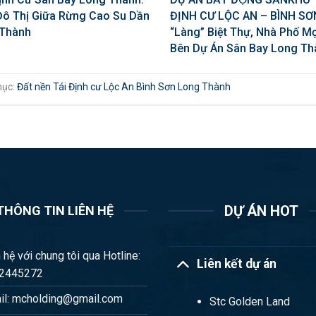
ĐỊNH CƯ LỘC AN – BÌNH SƠ
Đô Thị Giữa Rừng Cao Su Dần
“Làng” Biệt Thự, Nhà Phố M
 Thành
Bên Dự Án Sân Bay Long Th
mục:
Đất nền Tái Định cư Lộc An Bình Sơn Long Thành
DỰ ÁN HOT
THÔNG TIN LIÊN HỆ
 hệ với chung tôi qua Hotline:
Liên kết dự án
2445272
il: mcholding@gmail.com
Stc Golden Land