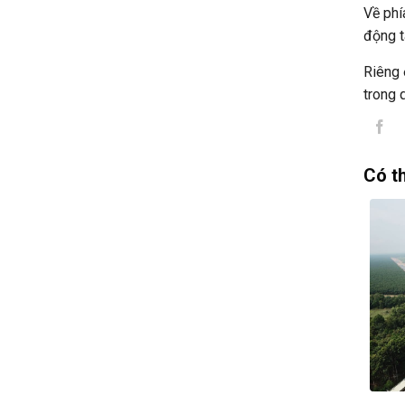
Về phí
động t
Riêng 
trong 
Có t