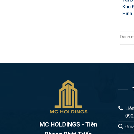
Khu 
Hình
Danh 
Liên
090
MC HOLDINGS - Tiên
Gma