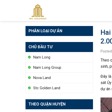
Skip
to
content
PHÂN LOẠI DỰ ÁN
Hai
2.0
CHỦ ĐẦU TƯ
Posted
Nam Long
Theo q
sinh, 
Nam Long Group
Đây là
Nova Land
sát Ủy
Stc Golden Land
dự án 
THEO QUẬN HUYỆN