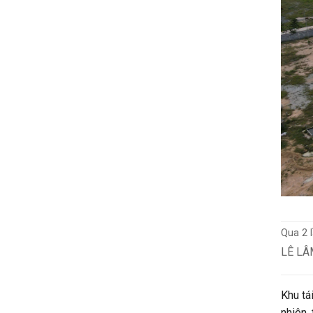
Qua 2 
LÊ LÂ
Khu tá
nhiên,