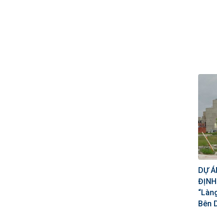
DỰ A
ĐỊNH
“Làn
Bên 