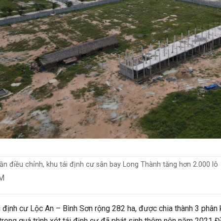
lần điều chỉnh, khu tái định cư sân bay Long Thành tăng hơn 2.000 lô
M
i định cư Lộc An – Bình Sơn rộng 282 ha, được chia thành 3 phân k
 trong quá trình xét tái định cư đã phát sinh thêm nên năm 2021 Đ