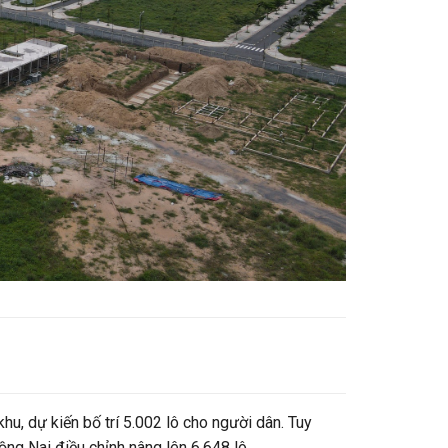
hu, dự kiến bố trí 5.002 lô cho người dân. Tuy
ồng Nai điều chỉnh nâng lên 6.648 lô.