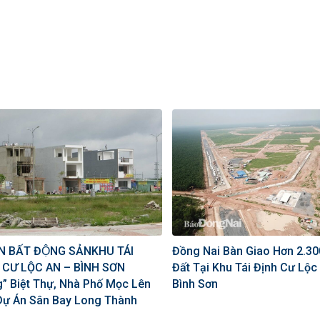
́N BẤT ĐỘNG SẢNKHU TÁI
Đồng Nai Bàn Giao Hơn 2.3
 CƯ LỘC AN – BÌNH SƠN
Đất Tại Khu Tái Định Cư Lộc
g” Biệt Thự, Nhà Phố Mọc Lên
Bình Sơn
Dự Án Sân Bay Long Thành