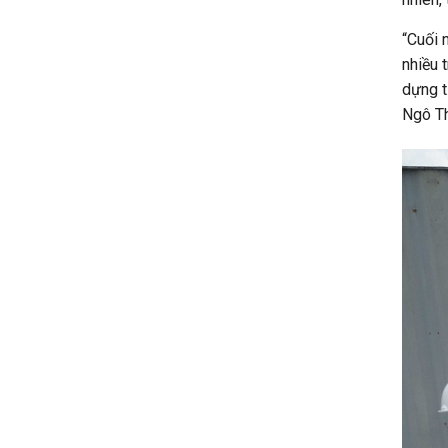
“Cuối 
nhiều 
dựng t
Ngô Th