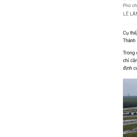
Phó ch
LÊ LÂ
Cụ thể
Thành 
Trong 
chỉ cầ
định c