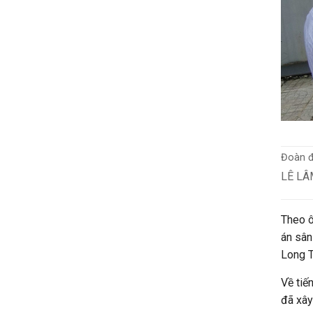
Đoàn đ
LÊ LÂ
Theo ô
án sân
Long T
Về tiế
đã xây