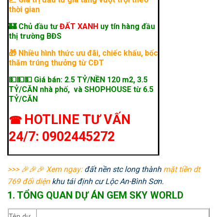
thời gian
🏰 Chủ đầu tư
ĐẤT XANH
uy tín hàng đầu
thị trường BĐS
🎁 Nhiều hình thức ưu đãi, chiếc khấu, bốc
thăm trúng thưởng từ CĐT
💵💵💵 Giá bán: 2.5 TỶ/NỀN 120 m2, 3.5
TỶ/CĂN nhà phố, và
SHOPHOUSE từ 6.5
TỶ/CĂN
HOTLINE TƯ VẤN
☎
24/7: 0902445272
>>> 🎉🎉🎉 Xem ngay:
đất nền stc long thành
mặt tiền dt
769 đối diện
khu tái định cư Lộc An-Bình Sơn.
1. TỔNG QUAN DỰ ÁN GEM SKY WORLD
Tên dự