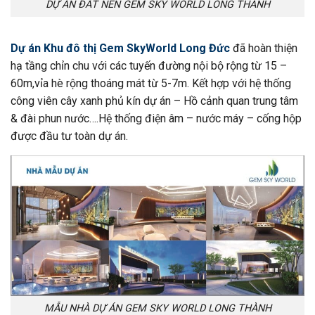
DỰ ÁN ĐẤT NỀN GEM SKY WORLD LONG THÀNH
Dự án Khu đô thị Gem SkyWorld Long Đức
đã hoàn thiện
hạ tầng chỉn chu với các tuyến đường nội bộ rộng từ 15 –
60m,vỉa hè rộng thoáng mát từ 5-7m. Kết hợp với hệ thống
công viên cây xanh phủ kín dự án – Hồ cảnh quan trung tâm
& đài phun nước….Hệ thống điện âm – nước máy – cống hộp
được đầu tư toàn dự án.
MẪU NHÀ DỰ ÁN GEM SKY WORLD LONG THÀNH