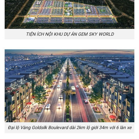
TIỆN ÍCH NỘI KHU DỰ ÁN GEM SKY WORLD
Đại lộ Vàng Goldsilk Boulevard dài 2km lộ giới 34m với 6 làn xe