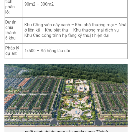
tích
90m2 – 300m2
phân
lô:
Dự án
Khu Công viên cây xanh – Khu phố thương mại – Nhà
chia
ở liên kế – Khu biệt thự – Khu thương mại dịch vụ –
thành
Khu Các công trình hạ tầng kỹ thuật hiện đại
6 khu:
Pháp lý
1/500 – Sổ hồng lâu dài
dự án:
phối cảnh dự án gem sky world Long Thành