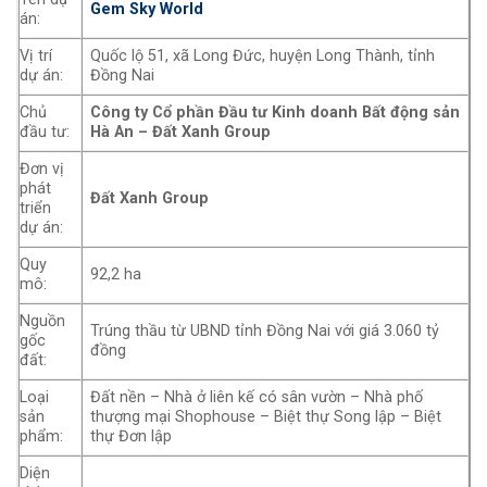
Gem Sky World
án:
Vị trí
Quốc lộ 51, xã Long Đức, huyện Long Thành, tỉnh
dự án:
Đồng Nai
Chủ
Công ty Cổ phần Đầu tư Kinh doanh Bất động sản
đầu tư:
Hà An – Đất Xanh Group
Đơn vị
phát
Đất Xanh Group
triển
dự án:
Quy
92,2 ha
mô:
Nguồn
Trúng thầu từ UBND tỉnh Đồng Nai với giá 3.060 tỷ
gốc
đồng
đất:
Loại
Đất nền – Nhà ở liên kế có sân vườn – Nhà phố
sản
thượng mại Shophouse – Biệt thự Song lập – Biệt
phẩm:
thự Đơn lập
Diện