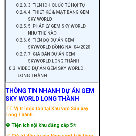
3. TIỆN ÍCH QUỐC TẾ HỘI TỤ
4. THIẾT KẾ & MẶT BẰNG GEM
SKY WORLD
5. PHÁP LÝ GEM SKY WORLD
NHƯ THẾ NÀO
6. TIẾN ĐỘ DỰ ÁN GEM
SKYWORLD ĐỒNG NAI 04/2020
7. GIÁ BÁN DỰ ÁN GEM
SKYWORLD LONG THÀNH
VIDEO DỰ ÁN GEM SKY WORLD
LONG THÀNH
THÔNG TIN NHANH DỰ ÁN GEM
SKY WORLD LONG THÀNH
🏳‍🌈 Vị trí độc tôn tại Khu vực Sân bay
Long Thành
💎 Tiện ích nội khu đẳng cấp 5⭐
📈 Giá trị đầu tư gia tăng vượt trội theo