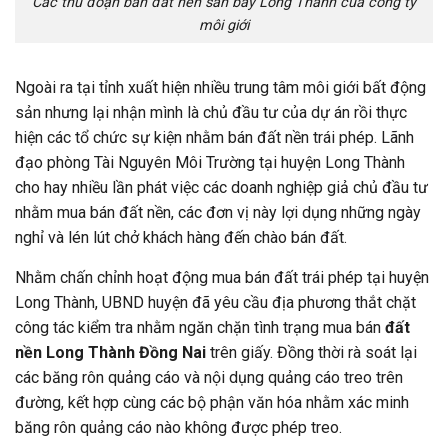
Các thủ đoạn bán đất nền sân bay Long Thành của công ty
môi giới
Ngoài ra tại tỉnh xuất hiện nhiều trung tâm môi giới bất động
sản nhưng lại nhận mình là chủ đầu tư của dự án rồi thực
hiện các tổ chức sự kiện nhằm bán đất nền trái phép. Lãnh
đạo phòng Tài Nguyên Môi Trường tại huyện Long Thành
cho hay nhiều lần phát việc các doanh nghiệp giả chủ đầu tư
nhằm mua bán đất nền, các đơn vị này lợi dụng những ngày
nghỉ và lén lút chở khách hàng đến chào bán đất.
Nhằm chấn chỉnh hoạt động mua bán đất trái phép tại huyện
Long Thành, UBND huyện đã yêu cầu địa phương thắt chặt
công tác kiểm tra nhằm ngăn chặn tình trạng mua bán
đất
nền Long Thành Đồng Nai
trên giấy. Đồng thời rà soát lại
các băng rôn quảng cáo và nội dụng quảng cáo treo trên
đường, kết hợp cùng các bộ phận văn hóa nhằm xác minh
băng rôn quảng cáo nào không được phép treo.