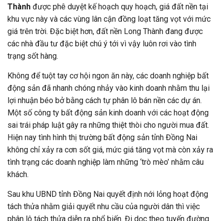
Thành
được phê duyệt kế hoạch quy hoạch, giá đất nền tại
khu vực này và các vùng lân cận đồng loạt tăng vọt với mức
giá trên trời. Đặc biệt hơn, đất nền Long Thành đang được
các nhà đầu tư đặc biệt chú ý tới vì vậy luôn rơi vào tình
trạng sốt hàng.
Không để tuột tay cơ hội ngon ăn này, các doanh nghiệp bất
động sản đã nhanh chóng nhảy vào kinh doanh nhằm thu lại
lợi nhuận béo bở bằng cách tự phân lô bán nền các dự án.
Một số công ty bất động sản kinh doanh với các hoạt động
sai trái pháp luật gây ra những thiệt thòi cho người mua đất.
Hiện nay tình hình thị trường bất động sản tỉnh Đồng Nai
không chỉ xảy ra cơn sốt giá, mức giá tăng vọt mà còn xảy ra
tình trạng các doanh nghiệp làm những ‘trò mèo’ nhằm câu
khách.
Sau khu UBND tỉnh Đồng Nai quyết định nới lỏng hoạt động
tách thửa nhằm giải quyết nhu cầu của người dân thì việc
phân lô tách thửa diễn ra phổ biến. Đi dọc theo tuyến đường