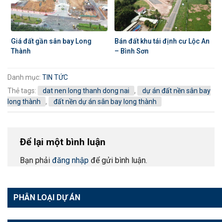
Giá đất gần sân bay Long
Bán đất khu tái định cư Lộc An
Thành
– Bình Sơn
Danh mục:
TIN TỨC
Thẻ tags:
dat nen long thanh dong nai
,
dự án đất nền sân bay
long thành
,
đất nền dự án sân bay long thành
Để lại một bình luận
Bạn phải
đăng nhập
để gửi bình luận.
PHÂN LOẠI DỰ ÁN