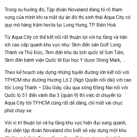
Trong xu hướng đó, Tập đoàn Novaland đang tỏ rõ tham
vọng của mình khi ra mắt dự án đô thị sinh thái Aqua City có
quy mô hàng trăm hecta tại Long Hưng, TP. Biên Hoà.
Từ Aqua City có thể kết nối rất thuận lợi với hạ tầng và tiện
ích cao cấp quanh khu vực như: 5km đến sân Golf Long
Thành và Thủ Đức, 7km đến khu du lịch quốc tế Sơn Tiên,
5km đến bệnh viện Quốc tế Đại học Y dược Shing Mark, …
Theo kế hoạch xây dựng những tuyến đường lớn kết nối với
TP.HCM như đường Hương Lộ 2 (Ngô Quyền nối dài) với cao
tốc Long Thành – Dầu Giây, cầu qua sông Đồng Nai nối với
Quốc lộ 51 đến vành đai 3 (quận 9) thì việc di chuyển từ
Aqua City tới TP.HCM cũng rất dễ dàng, chỉ mất vài chục
phút chạy xe.
Với vị trí thuận lợi và hạ tầng khu vực hiện đại xung quanh,
đại diện tập đoàn Novaland cho biết sẽ xây dựng một khu