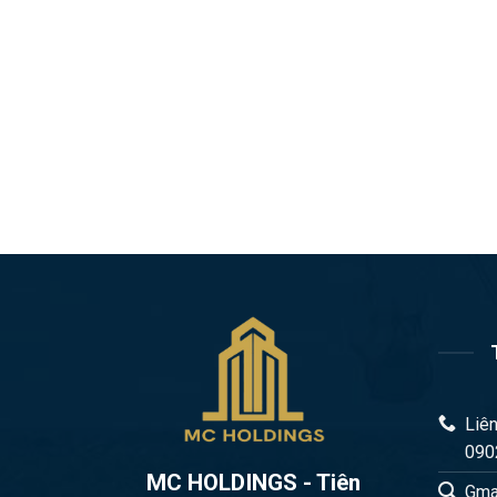
Liên
090
MC HOLDINGS - Tiên
Gma