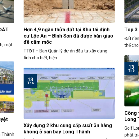
 ĐẤT
Hơn 4,9 ngàn thửa đất tại Khu tái định
Top 3
cư Lộc An – Bình Sơn đã được bàn giao
Đất nền
để cắm mốc
nh, một
thế cho 
TTĐT – Ban Quản lý dự án đầu tư xây dựng
tỉnh cho biết, hiện ...
13
Th6
13
Th6
Công t
uyệt
Long 
n
Xây dựng 2 khu cung cấp suất ăn hàng
Golf Lo
không ở sân bay Long Thành
n Thành
phát tri