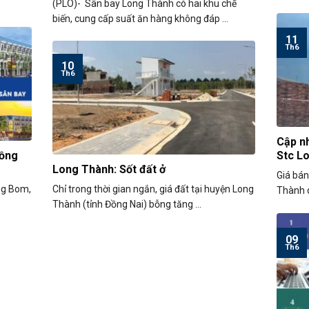
(PLO)- Sân bay Long Thành có hai khu chế
biến, cung cấp suất ăn hàng không đáp ...
11
Th6
10
Th6
Cập nh
Đồng
Stc L
Long Thành: Sốt đất ở
Giá bá
ng Bom,
Chỉ trong thời gian ngắn, giá đất tại huyện Long
Thành d
Thành (tỉnh Đồng Nai) bỗng tăng ...
09
Th6