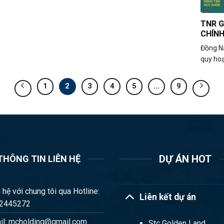
TNR G
CHÍNH
Đồng Na
quy hoạ
1
2
3
4
5
…
9
DỰ ÁN HOT
THÔNG TIN LIÊN HỆ
 hệ với chung tôi qua Hotline:
Liên kết dự án
2445272
il: mcholding@gmail.com
Stc Golden Land