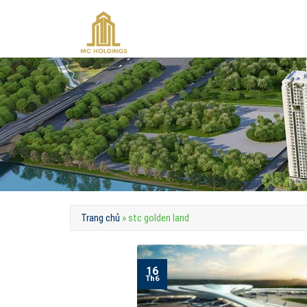
Skip
to
content
Trang chủ
»
stc golden land
16
Th6