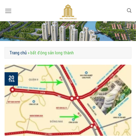
Skip
to
content
Trang chủ
»
bất động sản long thành
20
Th6