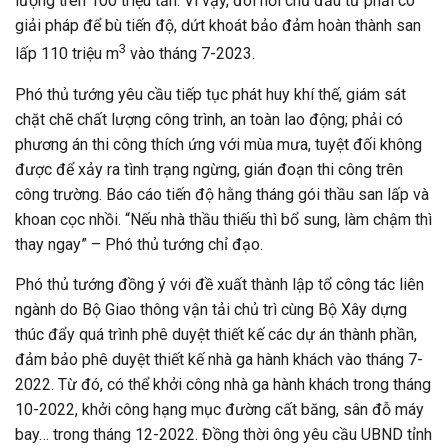
lượng trên 100 triệu tấn. Vì vậy, đòi hỏi chủ đầu tư phải có
giải pháp để bù tiến độ, dứt khoát bảo đảm hoàn thành san
3
lấp 110 triệu m
vào tháng 7-2023.
Phó thủ tướng yêu cầu tiếp tục phát huy khí thế, giám sát
chặt chẽ chất lượng công trình, an toàn lao động; phải có
phương án thi công thích ứng với mùa mưa, tuyệt đối không
được để xảy ra tình trạng ngừng, gián đoạn thi công trên
công trường. Báo cáo tiến độ hằng tháng gói thầu san lấp và
khoan cọc nhồi. “Nếu nhà thầu thiếu thì bổ sung, làm chậm thì
thay ngay” – Phó thủ tướng chỉ đạo.
Phó thủ tướng đồng ý với đề xuất thành lập tổ công tác liên
ngành do Bộ Giao thông vận tải chủ trì cùng Bộ Xây dựng
thúc đẩy quá trình phê duyệt thiết kế các dự án thành phần,
đảm bảo phê duyệt thiết kế nhà ga hành khách vào tháng 7-
2022. Từ đó, có thể khởi công nhà ga hành khách trong tháng
10-2022, khởi công hạng mục đường cất băng, sân đỗ máy
bay… trong tháng 12-2022. Đồng thời ông yêu cầu UBND tỉnh