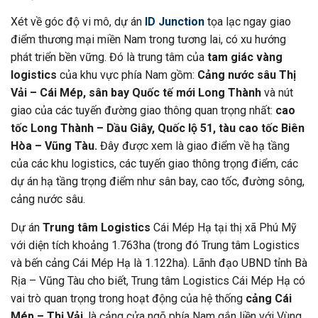
Xét về góc độ vi mô, dự án
ID Junction
tọa lạc ngay giao
điểm thương mại miền Nam trong tương lai, có xu hướng
phát triển bền vững. Đó là trung tâm của
tam giác vàng
logistics
của khu vực phía Nam gồm:
Cảng nước sâu Thị
Vải – Cái Mép, sân bay Quốc tế mới Long Thành
và nút
giao của các tuyến đường giao thông quan trọng nhất:
cao
tốc Long Thành – Dầu Giây, Quốc lộ 51, tàu cao tốc Biên
Hòa – Vũng Tàu.
Đây được xem là giao điểm về hạ tầng
của các khu logistics, các tuyến giao thông trọng điểm, các
dự án hạ tầng trọng điểm như sân bay, cao tốc, đường sông,
cảng nước sâu.
Dự án
Trung tâm Logistics
Cái Mép Hạ tại thị xã Phú Mỹ
với diện tích khoảng 1.763ha (trong đó Trung tâm Logistics
và bến cảng Cái Mép Hạ là 1.122ha). Lãnh đạo UBND tỉnh Bà
Rịa – Vũng Tàu cho biết, Trung tâm Logistics Cái Mép Hạ có
vai trò quan trọng trong hoạt động của hệ thống
cảng Cái
Mép – Thị Vải
, là cảng cửa ngõ phía Nam gắn liền với Vùng