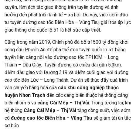
xuyên, làm ách tắc giao thông trên tuyến đường và ảnh
hưởng đến phát triển kinh tế – xã hội. Do vậy, việc sớm đầu
tư tuyến đường cao tốc Biên Hòa – Vũng Tàu, giải tỏa áp lực
giao thông cho quốc lộ 51 là hết sức cấp thiết.
Cũng trong năm 2019, Chính phủ đã bố trí 500 tỷ đồng khởi
công cầu Phước An để phá thế độc tuyến quốc lộ 51 bằng
tuyến liên cảng nối vào đường cao tốc TPHCM – Long
Thành – Dầu Giây. Tuyến đường có chiều dài gần 5,3km,
điểm đầu giao với Đường 319 và điểm cuối giao với đường
cao tốc Bến Lức – Long Thành. Dự án sẽ thúc đẩy quá trình
vận chuyển hàng hóa của
các khu công nghiệp thuộc
huyện Nhơn Trạch
đến các cảng biển thuộc hệ thống cảng
biển nhóm 5 và
cảng Cái Mép – Thị Vải
. Trong tương lai, khi
hệ thống
Cảng Cái Mép – Thị Vải
tăng công suất, việc sớm
có
đường
cao tốc Biên Hòa – Vũng Tàu
sẽ giảm tải ùn tắc
cơ bản.