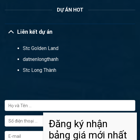
DỰ ÁN HOT
Liên kết dự án
Stc Golden Land
datnenlongthanh
Stc Long Thành
FORM ĐĂNG KÝ TƯ VẤN