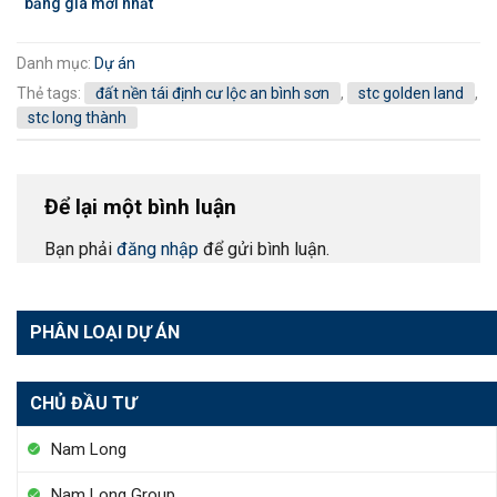
bảng giá mới nhất
Danh mục:
Dự án
Thẻ tags:
đất nền tái định cư lộc an bình sơn
,
stc golden land
,
stc long thành
Để lại một bình luận
Bạn phải
đăng nhập
để gửi bình luận.
PHÂN LOẠI DỰ ÁN
CHỦ ĐẦU TƯ
Nam Long
Nam Long Group