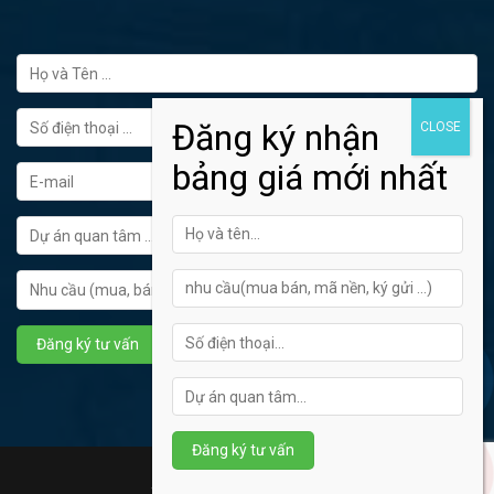
FORM ĐĂNG KÝ TƯ VẤN
Hotline tư vấn: 0902445272