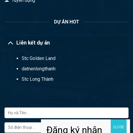
Tuyển dụng
DỰ ÁN HOT
Liên kết dự án
Stc Golden Land
datnenlongthanh
Stc Long Thành
FORM ĐĂNG KÝ TƯ VẤN