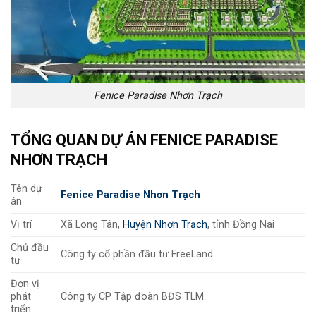
Fenice Paradise Nhơn Trạch
TỔNG QUAN DỰ ÁN
FENICE PARADISE
NHƠN TRẠCH
Tên dự
Fenice Paradise Nhơn Trạch
án
Vị trí
Xã Long Tân,
Huyện Nhơn Trạch
, tỉnh Đồng Nai
Chủ đầu
Công ty cổ phần đầu tư FreeLand
tư
Đơn vị
phát
Công ty CP Tập đoàn BĐS TLM.
triển