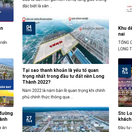
đặc biệt là sân ...
04
An
Khu d
Th5
nai
riển
TỔNG Q
LONG TH
29
Tại sao thanh khoản là yếu tố quan
Th4
trọng nhất trong đầu tư đất nền Long
Thành 2022?
Năm 2022 là năm bản lề quan trọng khi chính
phủ chính thức thông qua ...
 đường
Stc Lo
27
ành
khách
Th4
ự án
Đầu tư 