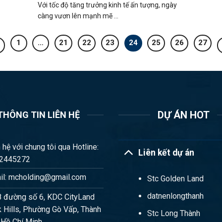
Với tốc độ tăng trưởng kinh tế ấn tượng, ngày
càng vươn lên mạnh mẽ ...
1
…
21
22
23
24
25
26
27
DỰ ÁN HOT
THÔNG TIN LIÊN HỆ
 hệ với chung tôi qua Hotline:
Liên kết dự án
2445272
il: mcholding@gmail.com
Stc Golden Land
datnenlongthanh
8 đường số 6, KDC CityLand
 Hills, Phường Gò Vấp, Thành
Stc Long Thành
 Hồ Chí Minh