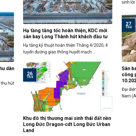
sinh lời
27
Th4
Hạ tầng tăng tốc hoàn thiện, KDC mới
sân bay Long Thành hút khách đầu tư
Hạ tầng kỹ thuật hoàn thiện Tháng 4/2020, 4
tuyến đường giao thông huyết mạch ...
hu dân
Sân ba
26
công 
Th4
10.20
 thu hút
Đại diệ
Nam (AC
Khu đô thị thương mai sinh thái đất nền
Long Đức Dragon-cdt Long Đức Urban
Land