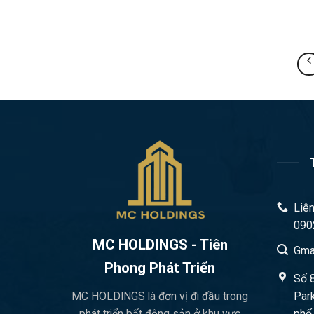
Liên
090
MC HOLDINGS - Tiên
Gma
Phong Phát Triển
Số 
Park
MC HOLDINGS là đơn vị đi đầu trong
phố
phát triển bất động sản ở khu vực