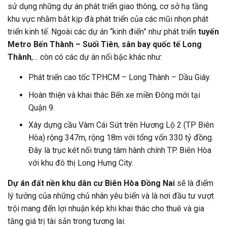
sử dụng những dự án phát triển giao thông, cơ sở hạ tầng
khu vực nhằm bắt kịp đà phát triển của các mũi nhọn phát
triển kinh tế. Ngoài các dự án “kinh điển” như phát triển
tuyến
Metro Bến Thành – Suối Tiên
,
sân bay quốc tế Long
Thành
,… còn có các dự án nổi bậc khác như:
Phát triển cao tốc TP.HCM – Long Thành – Dầu Giây.
Hoàn thiện và khai thác Bến xe miền Đông mới tại
Quận 9.
Xây dựng cầu Vàm Cái Sứt trên Hương Lộ 2 (TP Biên
Hòa) rộng 347m, rộng 18m với tổng vốn 330 tỷ đồng.
Đây là trục két nối trung tâm hành chính TP. Biên Hòa
với khu đô thị Long Hưng City.
Dự án đất nền khu dân cư Biên Hòa Đồng Nai
sẽ là điểm
lý tưởng của những chủ nhân yêu biển và là nơi đầu tư vượt
trội mang đến lợi nhuận kép khi khai thác cho thuê và gia
tăng giá trị tài sản trong tương lai.