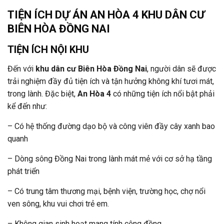
TIỆN ÍCH DỰ ÁN AN HÒA 4 KHU DÂN CƯ
BIÊN HÒA ĐỒNG NAI
TIỆN ÍCH NỘI KHU
Đến với
khu dân cư Biên Hòa Đồng Nai
, người dân sẽ được
trải nghiệm đầy đủ tiện ích và tận hưởng không khí tươi mát,
trong lành. Đặc biệt,
An Hòa 4
có những tiện ích nổi bật phải
kể đến như:
– Có hệ thống đường dạo bộ và công viên đầy cây xanh bao
quanh
– Dòng sông Đồng Nai trong lành mát mẻ với cơ sở hạ tầng
phát triển
– Có trung tâm thương mại, bệnh viện, trường học, chợ nổi
ven sông, khu vui chơi trẻ em.
– Không gian sinh hoạt mang tính cộng đồng