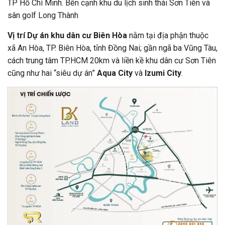
TP Hồ Chí Minh. Bên cạnh khu du lịch sinh thái Sơn Tiên và
sân golf Long Thành
Vị trí Dự án khu dân cư Biên Hòa
nằm tại địa phận thuộc
xã An Hòa, TP. Biên Hòa, tỉnh Đồng Nai; gần ngã ba Vũng Tàu,
cách trung tâm TP.HCM 20km và liền kề khu dân cư Sơn Tiên
cũng như hai “siêu dự án”
Aqua City
và
Izumi City
.