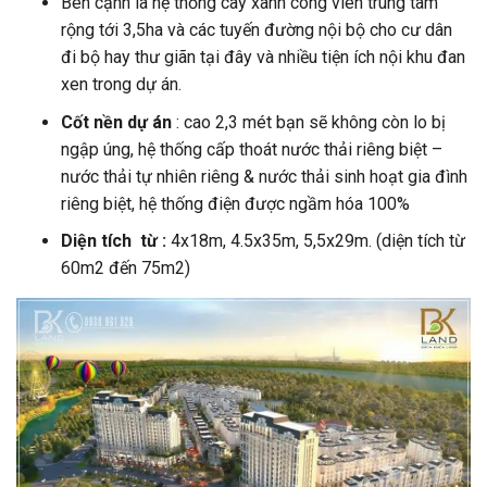
Bên cạnh là hệ thống cây xanh công viên trung tâm
rộng tới 3,5ha và các tuyến đường nội bộ cho cư dân
đi bộ hay thư giãn tại đây và nhiều tiện ích nội khu đan
xen trong dự án.
Cốt nền dự án
: cao 2,3 mét bạn sẽ không còn lo bị
ngập úng, hệ thống cấp thoát nước thải riêng biệt –
nước thải tự nhiên riêng & nước thải sinh hoạt gia đình
riêng biệt, hệ thống điện được ngầm hóa 100%
Diện tích từ :
4x18m, 4.5x35m, 5,5x29m. (diện tích từ
60m2 đến 75m2)