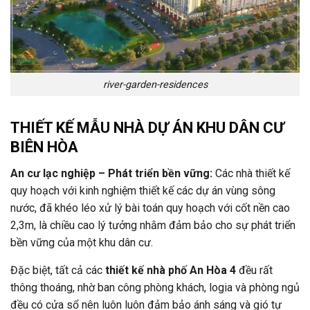
river-garden-residences
THIẾT KẾ MẪU NHÀ DỰ ÁN KHU DÂN CƯ
BIÊN HÒA
An cư lạc nghiệp – Phát triển bền vững:
Các nhà thiết kế
quy hoạch với kinh nghiệm thiết kế các dự án vùng sông
nước, đã khéo léo xử lý bài toán quy hoạch với cốt nền cao
2,3m, là chiều cao lý tưởng nhằm đảm bảo cho sự phát triển
bền vững của một khu dân cư.
Đặc biệt, tất cả các
thiết kế nhà phố An Hòa 4
đều rất
thông thoáng, nhờ ban công phòng khách, logia và phòng ngủ
đều có cửa sổ nên luôn luôn đảm bảo ánh sáng và gió tự