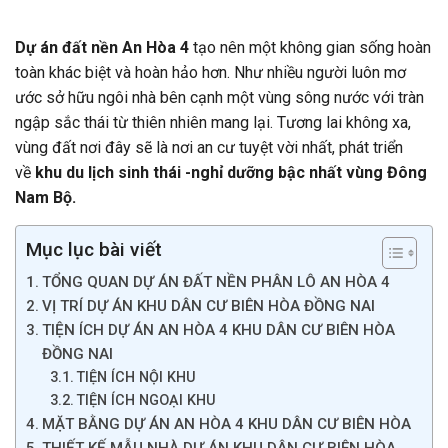
Dự án đất nền An Hòa 4
tạo nên một không gian sống hoàn
toàn khác biệt và hoàn hảo hơn. Như nhiều người luôn mơ
ước sở hữu ngôi nhà bên cạnh một vùng sông nước với tràn
ngập sắc thái từ thiên nhiên mang lại. Tương lai không xa,
vùng đất nơi đây sẽ là nơi an cư tuyệt vời nhất, phát triển
về
khu du lịch sinh thái -nghỉ dưỡng bậc nhất vùng Đông
Nam Bộ.
Mục lục bài viết
TỔNG QUAN DỰ ÁN ĐẤT NỀN PHÂN LÔ AN HÒA 4
VỊ TRÍ DỰ ÁN KHU DÂN CƯ BIÊN HÒA ĐỒNG NAI
TIỆN ÍCH DỰ ÁN AN HÒA 4 KHU DÂN CƯ BIÊN HÒA
ĐỒNG NAI
TIỆN ÍCH NỘI KHU
TIỆN ÍCH NGOẠI KHU
MẶT BẰNG DỰ ÁN AN HÒA 4 KHU DÂN CƯ BIÊN HÒA
THIẾT KẾ MẪU NHÀ DỰ ÁN KHU DÂN CƯ BIÊN HÒA