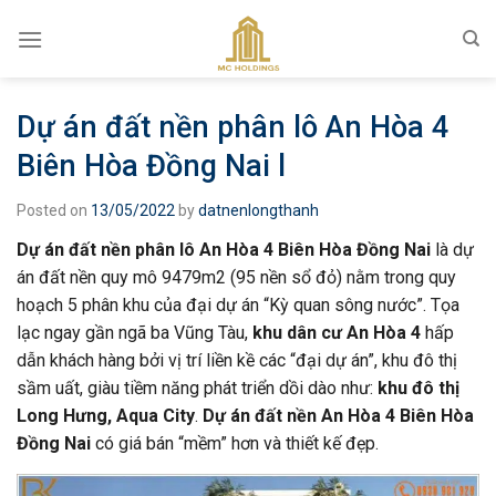
Skip
to
content
Dự án đất nền phân lô An Hòa 4
Biên Hòa Đồng Nai l
Posted on
13/05/2022
by
datnenlongthanh
Dự án đất nền phân lô An Hòa 4 Biên Hòa Đồng Nai
là dự
án đất nền quy mô 9479m2 (95 nền sổ đỏ) nằm trong quy
hoạch 5 phân khu của đại dự án “Kỳ quan sông nước”. Tọa
lạc ngay gần ngã ba Vũng Tàu,
khu dân cư An Hòa 4
hấp
dẫn khách hàng bởi vị trí liền kề các “đại dự án”, khu đô thị
sầm uất, giàu tiềm năng phát triển dồi dào như:
khu đô thị
Long Hưng, Aqua City
.
Dự án đất nền An Hòa 4 Biên Hòa
Đồng Nai
có giá bán “mềm” hơn và thiết kế đẹp.