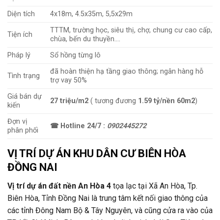
Diện tích
4x18m, 4.5x35m, 5,5x29m
TTTM, trường học, siêu thị, chợ, chung cư cao cấp,
Tiện ích
chùa, bến du thuyền….
Pháp lý
Sổ hồng từng lô
đã hoàn thiện hạ tầng giao thông; ngân hàng hỗ
Tình trạng
trợ vay 50%
Giá bán dự
27 triệu/m2
( tương đương
1.59 tỷ/nền 60m2
)
kiến
Đợn vị
☎ Hotline 24/7 :
0902445272
phân phối
VỊ TRÍ DỰ ÁN KHU DÂN CƯ BIÊN HÒA
ĐỒNG NAI
Vị trí dự án đất nền An Hòa 4
tọa lạc tại Xã An Hòa, Tp.
Biên Hòa, Tỉnh Đồng Nai là trung tâm kết nối giao thông của
các tỉnh Đông Nam Bộ & Tây Nguyên, và cũng cửa ra vào của