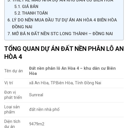
GIÁ BÁN
THANH TOÁN
LÝ DO NÊN MUA ĐẦU TƯ DỰ ÁN AN HÒA 4 BIÊN HÒA
ĐỒNG NAI
MỞ BÁ N ĐẤT NỀN STC LONG THÀNH – ĐỒNG NAI
TỔNG QUAN DỰ ÁN ĐẤT NỀN PHÂN LÔ AN
HÒA 4
Đất nền phân lô An Hòa 4 – khu dân cư Biên
Tên dự án
Hòa
Vị trí
xã An Hòa, TP.Biên Hòa, Tỉnh Đồng Nai
Đơn vị
Sunreal
phát triển
Loại sản
đất nền nhà phố
phẩm
Diện tích
9479m2
dự án