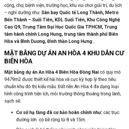
cộng, chợ, bệnh viện, trường học, khu vui chơi giải trí, du lịch
– nghỉ dưỡng như:
Sân bay Quốc tế Long Thành, Metro
Bến Thành – Suối Tiên, KDL Suối Tiên, Khu Công Nghệ
Cao Q9, Trung Tâm Đại Học Quốc Gia TPHCM, Trung
tâm hành chính Long Hưng, trung tâm thành phố Biên
Hòa và Bình Dương, Đình thần Long Hưng
…
MẶT BẰNG DỰ ÁN AN HÒA 4 KHU DÂN CƯ
BIÊN HÒA
Mặt bằng dự án An Hòa 4 Biên Hòa Đồng Nai
có quy mô
9479m2 được thiết kế hài hòa và cực kỳ hợp lý theo tiêu
chuẩn khu đô thị kiểu mẫu. Đất nền An Hòa 4 đa dạng loại
hình công trình tiện ích, môi trường thông thoáng trong lành,
sạch sẽ.
Cơ sở hạ tầng đã cơ bản hoàn chỉnh như:
các trục
đường lớn có bề rộng từ 8 và 15m.