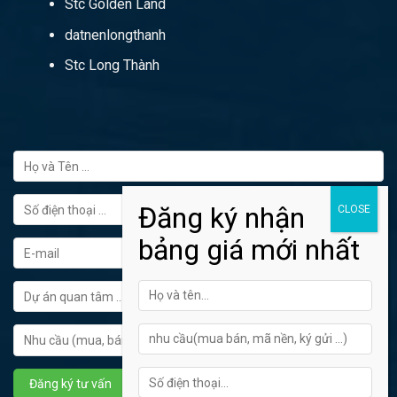
Stc Golden Land
datnenlongthanh
Stc Long Thành
FORM ĐĂNG KÝ TƯ VẤN