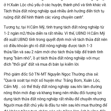
ở H.Xuân Lộc chủ yếu ở các huyện, thành phố và tỉnh khác về.
Tách thửa đất nông nghiệp quá nhiều ảnh hưởng đến tích tụ
ruộng đất để hình thành các vùng chuyên canh”.
Tương tự, tại H.Cẩm Mỹ, tình trạng tách đất nông nghiệp từ
1-2 ngàn m2/thửa diễn ra rất nhiều. Vì thế, UBND H.Cẩm Mỹ
đề xuất UBND tỉnh trong quyết định mới về tách thửa đất nên
có điều khoản ghi rõ đất nông nghiệp được tách 1-3
thửa/lần và sau 2 năm mới cho tách thửa tiếp để tránh tình
trạng “băm nhỏ”, ồ ạt tách thửa đất nông nghiệp với mục
đích “thổi giá” đất và mua đi bán lại kiếm lời.
Phó giám đốc Sở TN-MT Nguyễn Ngọc Thường chia sẻ:
“Qua rà soát tại một số huyện như: Trảng Bom, Xuân Lộc,
Cẩm Mỹ… có thể thấy đất nông nghiệp sau khi làm đường
nông thôn mới đẹp và khang trang nên nhiều đối tượng lợi
dụng tách thửa đất nông nghiệp rất nhiều để chuyển nhượng.
Người mua đất chủ yếu là đầu tư nên sau khi mua thường để