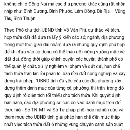
không chỉ ở Đồng Nai mà các địa phương khác cũng rất nhộn
nhịp như: Bình Dương, Bình Phước, Lâm Đồng, Bà Rịa – Vũng
Tàu, Bình Thuận…
Theo Phó chủ tịch UBND tỉnh Võ Văn Phi, dự thảo về tách,
hợp thửa đất đã đưa ra lấy ý kiến các sở, ngành, địa phương
trong một thời gian dài nhằm đưa ra những quy định phù hợp
để khi đưa vào áp dụng có thể tháo gỡ những vướng mắc về
đất đai, đồng thời giúp chính quyền các huyện, thành phố có
thể quản lý chặt, xử lý nghiêm vi phạm về đất đai, hạn chế
tách thửa tràn lan rồi phân lô, bán nền đất nông nghiệp và xây
dựng trái phép. “UBND tỉnh đã yêu cầu các địa phương xây
dựng thêm danh mục của từng xã, phường, thị trấn, trong đó
quy định rõ diện tích tối thiểu cho tách thửa. Khi quyết định
ban hành, các địa phương sẽ căn cứ vào danh mục trên để
thực hiện. Sở TN-MT và Sở Tư pháp phối hợp nghiên cứu và
tham mưu cho UBND tỉnh giải pháp hạn chế đến mức thấp
nhất việc tách thửa đất ở những vùng chuyên canh sản xuất