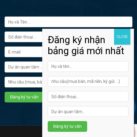
FORM ĐĂNG KÝ TƯ VẤN
Hotline tư vấn: 0902445272