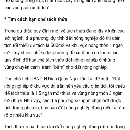
đó không trồng trọt, chăm sóc cây trồng làm ảnh hưởng đến
các vùng sản xuất lớn”.
* Tìm cách hạn chế tách thửa
Trong dự thảo quy định mới về tách thửa đang lấy ý kiến các
sở, ngành, địa phương, dự tính đất nông nghiệp đô thị diện
tích tối thiểu để tách là 500m2 và khu vực nông thôn 1 ngàn
m2. Tuy nhiên, nhiều địa phương đề xuất nên có thêm các
quy định để hạn chế tách thửa đất nông nghiệp ở những
vùng chuyên canh, tránh “băm” nhỏ đất nông nghiệp.
Phó chủ tịch UBND H.Định Quán Ngô Tấn Tài đề xuất: “Đất
nông nghiệp ở khu vực thị trấn nên yêu cầu diện tích tối thiểu
để tách thửa là 1,5 ngàn m2/thửa và vùng nông thôn 3 ngàn
m2/thửa. Như vậy, các địa phương sẽ ngăn chặn bớt được
tình trạng phân lô, bán sào đất nông nghiệp đang diễn ra rầm
rộ ở nhiều khu vực”.
Tách thửa, mua đi bán lại đất nông nghiệp đang rất sôi động