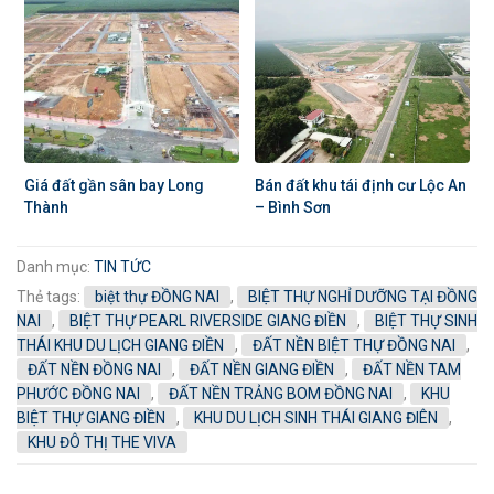
Giá đất gần sân bay Long
Bán đất khu tái định cư Lộc An
Thành
– Bình Sơn
Danh mục:
TIN TỨC
Thẻ tags:
biệt thự ĐỒNG NAI
,
BIỆT THỰ NGHỈ DƯỠNG TẠI ĐỒNG
NAI
,
BIỆT THỰ PEARL RIVERSIDE GIANG ĐIỀN
,
BIỆT THỰ SINH
THÁI KHU DU LỊCH GIANG ĐIỀN
,
ĐẤT NỀN BIỆT THỰ ĐỒNG NAI
,
ĐẤT NỀN ĐỒNG NAI
,
ĐẤT NỀN GIANG ĐIỀN
,
ĐẤT NỀN TAM
PHƯỚC ĐỒNG NAI
,
ĐẤT NỀN TRẢNG BOM ĐỒNG NAI
,
KHU
BIỆT THỰ GIANG ĐIỀN
,
KHU DU LỊCH SINH THÁI GIANG ĐIÊN
,
KHU ĐÔ THỊ THE VIVA