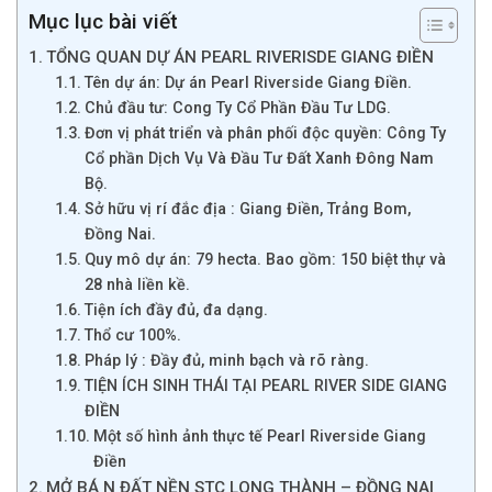
Mục lục bài viết
TỔNG QUAN DỰ ÁN PEARL RIVERISDE GIANG ĐIỀN
Tên dự án: Dự án Pearl Riverside Giang Điền.
Chủ đầu tư: Cong Ty Cổ Phần Đầu Tư LDG.
Đơn vị phát triển và phân phối độc quyền: Công Ty
Cổ phần Dịch Vụ Và Đầu Tư Đất Xanh Đông Nam
Bộ.
Sở hữu vị rí đắc địa : Giang Điền, Trảng Bom,
Đồng Nai.
Quy mô dự án: 79 hecta. Bao gồm: 150 biệt thự và
28 nhà liền kề.
Tiện ích đầy đủ, đa dạng.
Thổ cư 100%.
Pháp lý : Đầy đủ, minh bạch và rõ ràng.
TIỆN ÍCH SINH THÁI TẠI PEARL RIVER SIDE GIANG
ĐIỀN
Một số hình ảnh thực tế Pearl Riverside Giang
Điền
MỞ BÁ N ĐẤT NỀN STC LONG THÀNH – ĐỒNG NAI