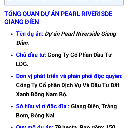
TỔNG QUAN DỰ ÁN PEARL RIVERISDE
GIANG ĐIỀN
Tên dự án:
Dự án Pearl Riverside Giang
Điền
.
Chủ đầu tư:
Cong Ty Cổ Phần Đầu Tư
LDG.
Đơn vị phát triển và phân phối độc quyền:
Công Ty Cổ phần Dịch Vụ Và Đầu Tư Đất
Xanh Đông Nam Bộ.
Sở hữu vị rí đắc địa :
Giang Điền, Trảng
Bom, Đồng Nai.
Quy mô dự án:
79 hecta. Bao gồm: 150