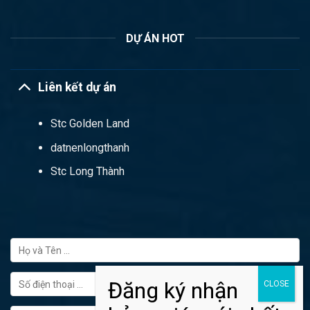
DỰ ÁN HOT
Liên kết dự án
Stc Golden Land
datnenlongthanh
Stc Long Thành
FORM ĐĂNG KÝ TƯ VẤN