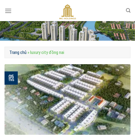
Skip
to
content
Trang chủ
»
luxury city đồng nai
05
Th5