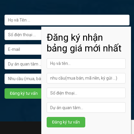
FORM ĐĂNG KÝ TƯ VẤN
Hotline tư vấn: 0902445272