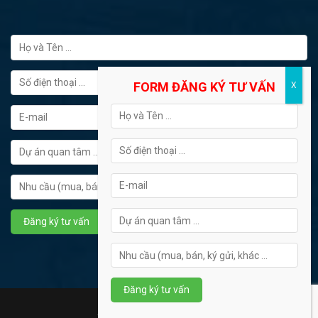
FORM ĐĂNG KÝ TƯ VẤN
Hotline tư vấn: 0902445272