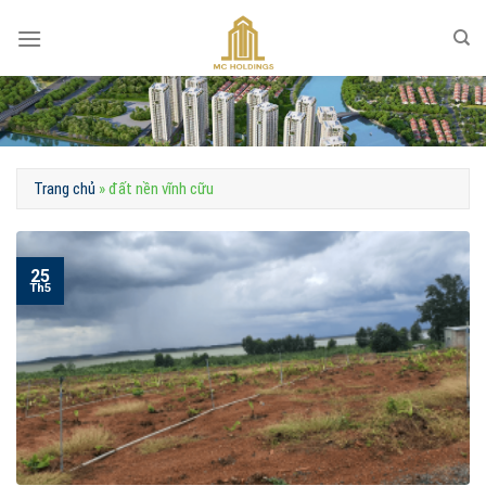
Skip
to
content
Trang chủ
»
đất nền vĩnh cữu
25
Th5