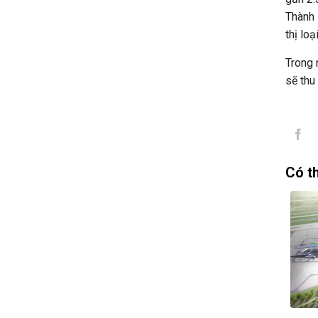
Thành 
thị lo
Trong 
sẽ thu
Có t