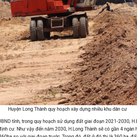
 Long Thành quy hoạch xây dựng nhiều khu dân cư
BND tỉnh, trong quy hoạch sử dụng đất giai đoạn 2021-2030, H.L
 định cư. Như vậy đến năm 2030, H.Long Thành sẽ có gần 4 ngàn h
360ha so với giai đoạn trước. Trong đó, đất ở đô thị là 360 ha, đ