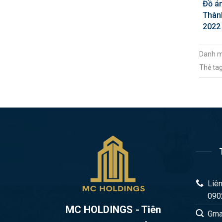
Đồ á
Thàn
2022
Danh 
Thẻ ta
Liên
090
MC HOLDINGS - Tiên
Gma