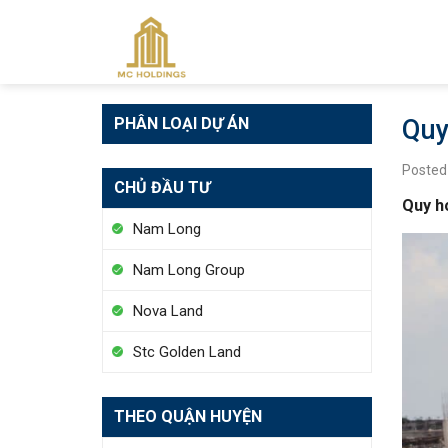
Skip
to
content
PHÂN LOẠI DỰ ÁN
Quy
Posted
CHỦ ĐẦU TƯ
Quy h
Nam Long
Nam Long Group
Nova Land
Stc Golden Land
THEO QUẬN HUYỆN