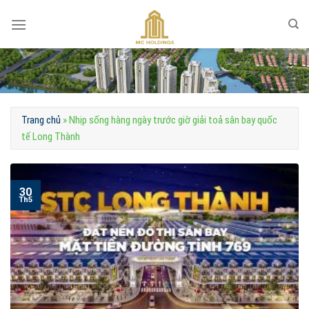
Skip
to
content
Trang chủ
»
Nhịp sống hàng ngày trước giờ giải toả sân bay quốc
tế Long Thành
30
Th5