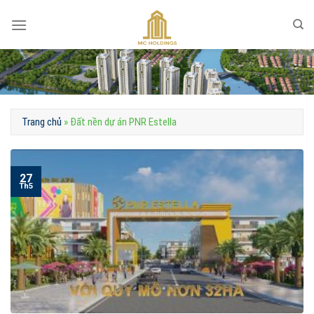
Skip
to
content
Trang chủ
»
Đất nền dự án PNR Estella
27
Th5