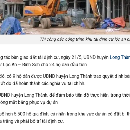
Thi công các công trình khu tái định cư lộc an b
g tác bàn giao đất tái định cư, ngày 21/5, UBND huyện
Long Thà
ư Lộc An – Bình Sơn cho 24 hộ dân đầu tiên.
đó, có 9 hộ dân được UBND huyện Long Thành trao quyết định bà
ất do đã hoàn thành các nghĩa vụ tài chính.
BND huyện Long Thành, để đảm bảo tiến độ thực hiện, trong thời gi
hóng mặt bằng phục vụ dự án.
số hơn 5.500 hộ gia đình, cá nhân trong khu vực dự án có đất bị th
a trắng và phải bố trí tái định cư.