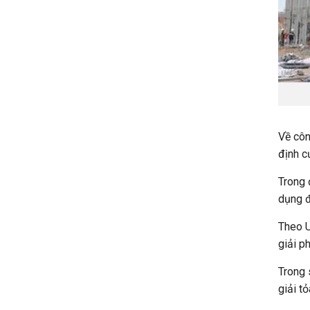
Về côn
định c
Trong 
dụng đ
Theo U
giải p
Trong 
giải tỏ