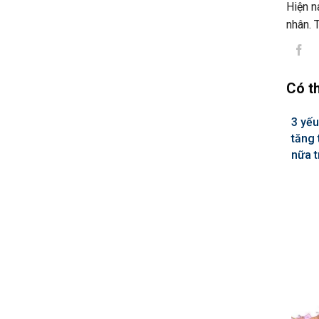
Hiện n
nhân. 
Có t
3 yếu
tăng 
nữa t