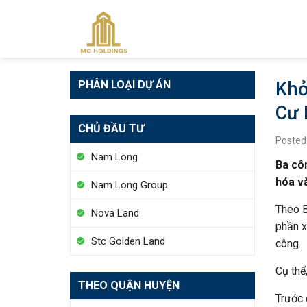
Skip
to
content
PHÂN LOẠI DỰ ÁN
Khở
Cư 
CHỦ ĐẦU TƯ
Posted
Nam Long
Ba côn
hóa v
Nam Long Group
Theo B
Nova Land
phần x
Stc Golden Land
công.
Cụ thể
THEO QUẬN HUYỆN
Trước 