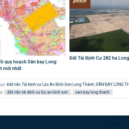
Đất Tái Định Cư 282 ha Lon
đồ quy hoạch Sân bay Long
h mới nhất
mục:
Đất nền Tái Định cư Lộc An Bình Sơn Long Thành
,
SÂN BAY LONG T
gs:
đất nền tái định cư lộc an bình sơn
,
san bay long thanh